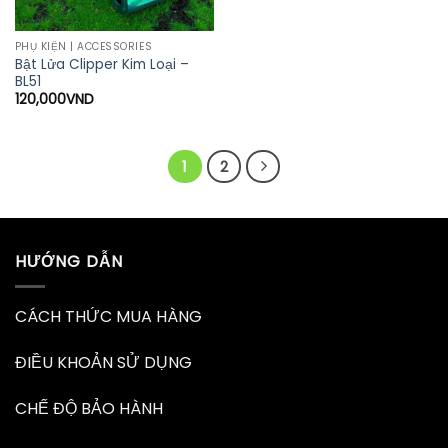
PHỤ KIỆN | ACCESSORIES
Bật Lửa Clipper Kim Loại –
BL51
120,000
VND
1
2
HƯỚNG DẪN
CÁCH THỨC MUA HÀNG
ĐIỀU KHOẢN SỬ DỤNG
CHẾ ĐỘ BẢO HÀNH