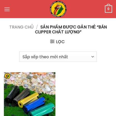
Bỏ
qua
0
nội
dung
TRANG CHỦ
/
SẢN PHẨM ĐƯỢC GẮN THẺ “BÁN
CLIPPER CHẤT LƯỢNG”
LỌC