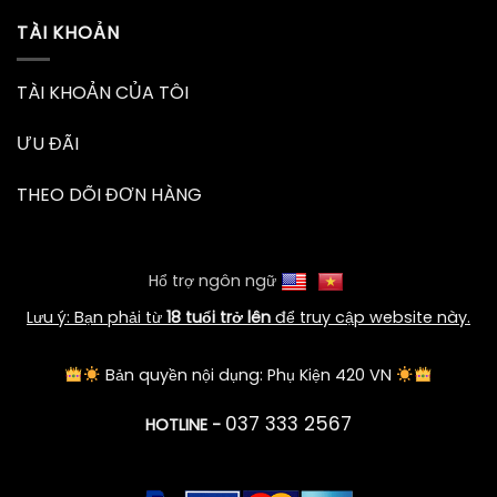
TÀI KHOẢN
TÀI KHOẢN CỦA TÔI
ƯU ĐÃI
THEO DÕI ĐƠN HÀNG
Hổ trợ ngôn ngữ
Lưu ý: Bạn phải từ
18 tuổi trở lên
để truy cập website này.
Bản quyền nội dụng: Phụ Kiện 420 VN
037 333 2567
HOTLINE -