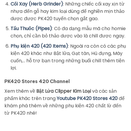
Cối Xay (Herb Grinder)
: Những chiếc cối xay xịn từ
nhựa đến gỗ hay kim loại dùng để nghiền mịn thảo
dược được PK420 tuyển chọn gắt gao.
Tẩu Thuốc (Pipes)
: Có đa dạng mẫu mã cho homie
chọn, chỉ cần bỏ thảo dược vào là chill được ngay.
Phụ kiện 420 (420 Items)
: Ngoài ra còn có các phụ
kiện 420 khác như Bật lửa, Gạt tàn, Hũ đựng, Máy
cuốn,… hỗ trợ bạn trong những buổi chill thêm tiện
lợi.
PK420 Stores 420 Channel
Xem thêm về
Bật Lửa Clipper Kim Loại
và các sản
phẩm khác trên trang
Youtube PK420 Stores 420
để
khám phá thêm về những phụ kiện 420 chất lừ đến
từ PK420 nhé!