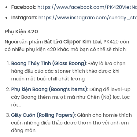
Facebook:
https://www.facebook.com/PK420Viet
Instagram:
https://www.instagram.com/sunday_st
Phụ Kiện 420
Ngoài sản phẩm
Bật Lửa Clipper Kim Loại
, PK420 còn
có nhiều phụ kiện 420 khác mà bạn có thể sẽ thích:
Boong Thủy Tinh (Glass Boong)
: Đây là lựa chọn
hàng đầu của các stoner thích thảo dược khi
muốn một buổi chill chất lượng.
Phụ kiện Boong (Boong’s Items)
: Dùng để level-up
cây Boong thêm mượt mà như Chén (Nỏ) lọc, Lọc
rời,…
Giấy Cuốn (Rolling Papers)
: Giành cho homie thích
cuộn những điếu thảo dược thơm tho với anh em
đồng môn.