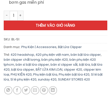
bơm gas miễn phí
Bật Lửa Clipper Kim Loại - BL51 số lượng
THÊM VÀO GIỎ HÀNG
SKU:
BL-51
Danh mục:
Phụ Kiện | Accessories
,
Bật Lửa Clipper
Thẻ:
420 headshop
,
420 phụ kiện việt nam
,
bán bật lửa clipper
,
bán clipper chất lượng
,
bán phụ kiện 420
,
bán phụ kiện 420
tphcm
,
bán sỉ bật lửa clipper
,
bán sỉ clipper sắt
,
bật lửa
,
bật lửa
420
,
bật lửa clipper
,
BẬT LỬA KIM LOẠI
,
clipper 420
,
clipper kim
loại
,
PHỤ KIỆN 420
,
Phụ kiện bật lửa
,
Phụ kiện bật lửa 420
,
Sỉ lẻ bật
lửa
,
Sỉ lẻ phụ kiện 420
,
sunday 420
,
SUNDAY STORES 420