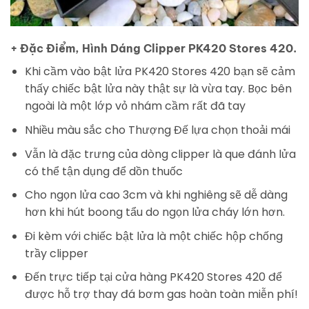
+ Đặc Điểm, Hình Dáng Clipper PK420 Stores 420.
Khi cầm vào bật lửa PK420 Stores 420 bạn sẽ cảm
thấy chiếc bật lửa này thật sự là vừa tay. Bọc bên
ngoài là một lớp vỏ nhám cầm rất đã tay
Nhiều màu sắc cho Thượng Đế lựa chọn thoải mái
Vẫn là đặc trưng của dòng clipper là que đánh lửa
có thể tận dụng để dồn thuốc
Cho ngọn lửa cao 3cm và khi nghiêng sẽ dễ dàng
hơn khi hút boong tẩu do ngọn lửa cháy lớn hơn.
Đi kèm với chiếc bật lửa là một chiếc hộp chống
trầy clipper
Đến trực tiếp tại cửa hàng PK420 Stores 420 để
được hỗ trợ thay đá bơm gas hoàn toàn miễn phí!