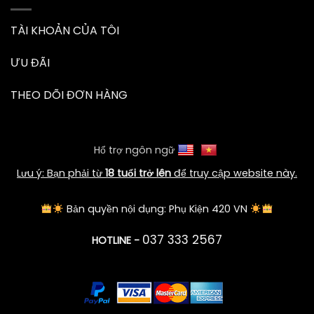
TÀI KHOẢN CỦA TÔI
ƯU ĐÃI
THEO DÕI ĐƠN HÀNG
Hổ trợ ngôn ngữ
Lưu ý: Bạn phải từ
18 tuổi trở lên
để truy cập website này.
Bản quyền nội dụng: Phụ Kiện 420 VN
037 333 2567
HOTLINE -