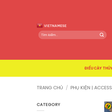
Bỏ
qua
nội
dung
VIETNAMESE
Tìm
kiếm:
ĐIẾU CÀY THỦY
TRANG CHỦ
/
PHỤ KIỆN | ACCES
CATEGORY