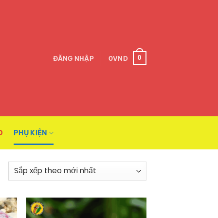
0
ĐĂNG NHẬP
0
VND
O
PHỤ KIỆN
Đã
sắp
xếp
theo