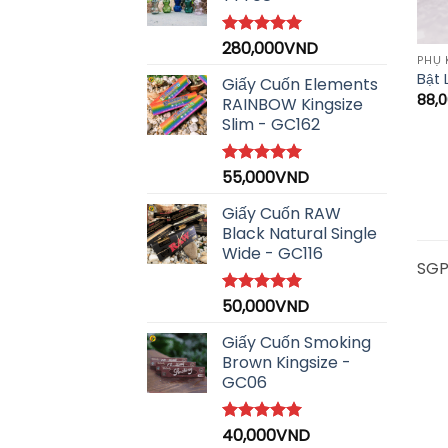
280,000
VND
Được xếp
PHỤ 
hạng
5.00
Bật 
5 sao
Giấy Cuốn Elements
88,
RAINBOW Kingsize
Slim - GC162
55,000
VND
Được xếp
hạng
5.00
5 sao
Giấy Cuốn RAW
Black Natural Single
Wide - GC116
SGP
50,000
VND
Được xếp
hạng
5.00
5 sao
Giấy Cuốn Smoking
Brown Kingsize -
GC06
40,000
VND
Được xếp