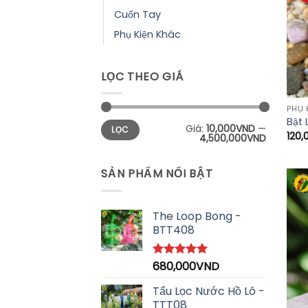
Cuốn Tay
Phụ Kiện Khác
LỌC THEO GIÁ
PHỤ 
Bật 
Giá
Giá
Giá:
10,000VND
—
LỌC
tối
tối
120,
4,500,000VND
thiểu
đa
SẢN PHẨM NỔI BẬT
The Loop Bong -
BTT408
680,000
VND
Được xếp
hạng
5.00
5 sao
Tẩu Lọc Nước Hồ Lô -
TTT08