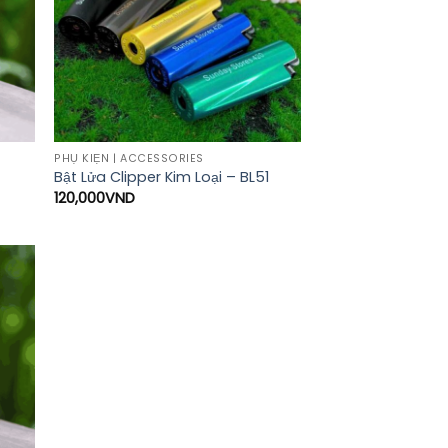
PHỤ KIỆN | ACCESSORIES
Bật Lửa Clipper Kim Loại – BL51
120,000
VND