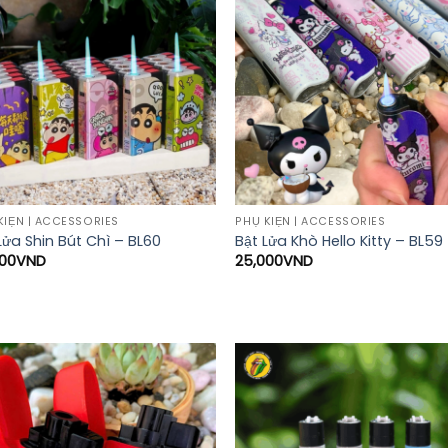
KIỆN | ACCESSORIES
PHỤ KIỆN | ACCESSORIES
Lửa Shin Bút Chì – BL60
Bật Lửa Khò Hello Kitty – BL59
000
VND
25,000
VND