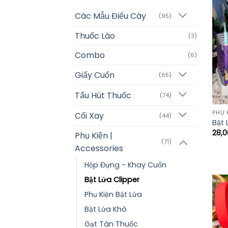
Các Mẫu Điếu Cày
(95)
Thuốc Lào
(3)
Combo
(6)
Giấy Cuốn
(65)
Tẩu Hút Thuốc
(74)
PHỤ 
Cối Xay
(44)
Bật 
28,
Phụ Kiện |
(71)
Accessories
Hộp Đựng - Khay Cuốn
Bật Lửa Clipper
Phụ Kiện Bật Lửa
Bật Lửa Khò
Gạt Tàn Thuốc