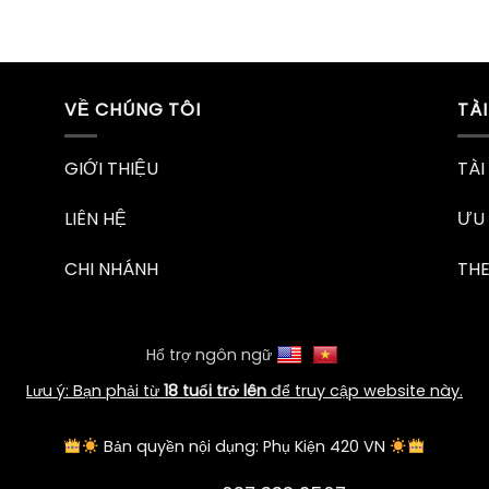
VỀ CHÚNG TÔI
TÀ
GIỚI THIỆU
TÀI
LIÊN HỆ
ƯU 
CHI NHÁNH
TH
Hổ trợ ngôn ngữ
Lưu ý: Bạn phải từ
18 tuổi trở lên
để truy cập website này.
Bản quyền nội dụng: Phụ Kiện 420 VN