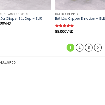
KIỆN | ACCESSORIES
BẬT LỬA CLIPPER
Lửa Clipper Sắt Dẹp – BL10
Bật Lửa Clipper Emotion – BL1
000
VND
Được xếp
88,000
VND
hạng
5
5
sao
1
2
3
:1346522