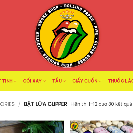
 TINH
CỐI XAY
TẨU
GIẤY CUỐN
THUỐC LÀ
SORIES
/
BẬT LỬA CLIPPER
Hiển thị 1–12 của 30 kết quả