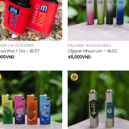
KIỆN | ACCESSORIES
PHỤ KIỆN | ACCESSORIES
Lửa Khò 1 Tia – BL57
Clipper Nhựa Lớn – BL02
000
VND
45,000
VND