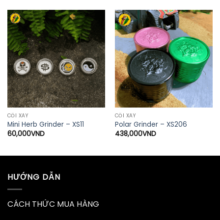
CỐI XAY
CỐI XAY
Mini Herb Grinder – XS11
Polar Grinder – XS206
60,000
VND
438,000
VND
HƯỚNG DẪN
CÁCH THỨC MUA HÀNG