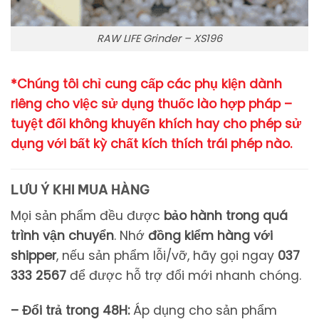
RAW LIFE Grinder – XS196
*Chúng tôi chỉ cung cấp các phụ kiện dành
riêng cho việc sử dụng thuốc lào hợp pháp –
tuyệt đối không khuyến khích hay cho phép sử
dụng với bất kỳ chất kích thích trái phép nào.
LƯU Ý KHI MUA HÀNG
Mọi
sản
phẩm
đều
được
bảo
hành
trong
quá
trình
vận
chuyển
.
Nhớ
đồng
kiểm
hàng
với
shipper
,
nếu
sản
phẩm
lỗi/
vỡ,
hãy
gọi
ngay
037
333 2567
để
được
hỗ
trợ
đổi
mới
nhanh
chóng.
– Đổi trả trong 48H:
Áp dụng cho sản phẩm