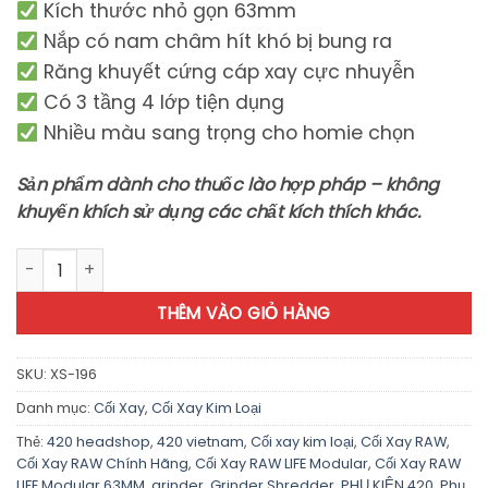
Kích thước nhỏ gọn 63mm
Nắp có nam châm hít khó bị bung ra
Răng khuyết cứng cáp xay cực nhuyễn
Có 3 tầng 4 lớp tiện dụng
Nhiều màu sang trọng cho homie chọn
Sản phẩm dành cho thuốc lào hợp pháp – không
khuyến khích sử dụng các chất kích thích khác.
RAW LIFE Grinder - XS196 số lượng
THÊM VÀO GIỎ HÀNG
SKU:
XS-196
Danh mục:
Cối Xay
,
Cối Xay Kim Loại
Thẻ:
420 headshop
,
420 vietnam
,
Cối xay kim loại
,
Cối Xay RAW
,
Cối Xay RAW Chính Hãng
,
Cối Xay RAW LIFE Modular
,
Cối Xay RAW
LIFE Modular 63MM
,
grinder
,
Grinder Shredder
,
PHỤ KIỆN 420
,
Phụ