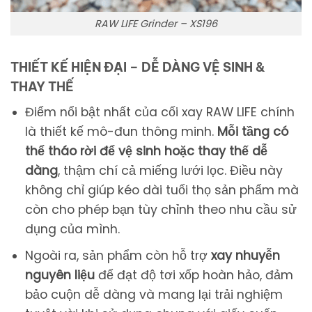
RAW LIFE Grinder – XS196
THIẾT KẾ HIỆN ĐẠI – DỄ DÀNG VỆ SINH &
THAY THẾ
Điểm nổi bật nhất của cối xay RAW LIFE chính
là thiết kế mô-đun thông minh.
Mỗi tầng có
thể tháo rời để vệ sinh hoặc thay thế dễ
dàng
, thậm chí cả miếng lưới lọc. Điều này
không chỉ giúp kéo dài tuổi thọ sản phẩm mà
còn cho phép bạn tùy chỉnh theo nhu cầu sử
dụng của mình.
Ngoài ra, sản phẩm còn hỗ trợ
xay nhuyễn
nguyên liệu
để đạt độ tơi xốp hoàn hảo, đảm
bảo cuộn dễ dàng và mang lại trải nghiệm