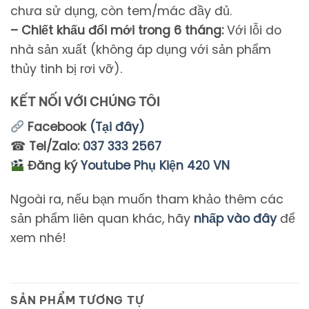
chưa sử dụng, còn tem/mác đầy đủ.
– Chiết khấu đổi mới trong 6 tháng:
Với lỗi do
nhà sản xuất (không áp dụng với sản phẩm
thủy tinh bị rơi vỡ).
KẾT NỐI VỚI CHÚNG TÔI
Facebook
(Tại đây)
☎
Tel/Zalo:
037 333 2567
Đăng ký
Youtube Phụ Kiện 420 VN
Ngoài ra, nếu bạn muốn tham khảo thêm các
sản phẩm liên quan khác, hãy
nhấp vào đây
để
xem nhé!
SẢN PHẨM TƯƠNG TỰ