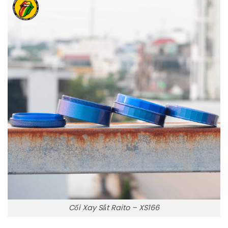
Cối Xay Sắt Raito – XS166