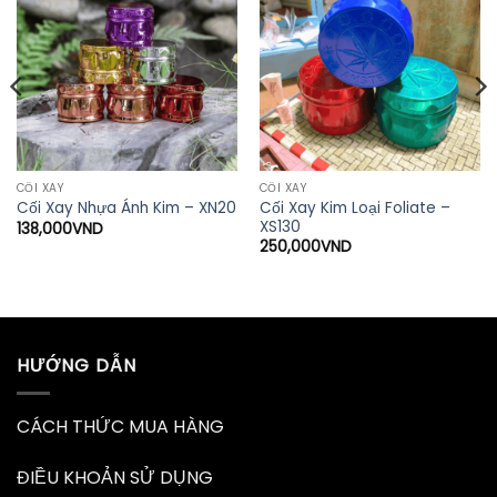
CỐI XAY
CỐI XAY
Cối Xay Kim Loại Foliate –
Cối Xay Nhựa Ánh Kim – XN20
XS130
138,000
VND
250,000
VND
HƯỚNG DẪN
CÁCH THỨC MUA HÀNG
ĐIỀU KHOẢN SỬ DỤNG