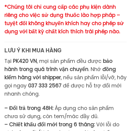
*Chúng tôi chỉ cung cấp các phụ kiện dành
riêng cho việc sử dụng thuốc lào hợp pháp –
tuyệt đối không khuyến khích hay cho phép sử
dụng với bất kỳ chất kích thích trái phép nào.
LƯU Ý KHI MUA HÀNG
Tại
PK420 VN
,
mọi
sản
phẩm
đều
được
bảo
hành
trong
quá
trình
vận
chuyển
.
Nhớ
đồng
kiểm
hàng
với
shipper
,
nếu
sản
phẩm
lỗi/
vỡ,
hãy
gọi
ngay
037 333 2567
để
được
hỗ
trợ
đổi
mới
nhanh
chóng.
– Đổi trả trong 48H:
Áp dụng cho sản phẩm
chưa sử dụng, còn tem/mác đầy đủ.
– Chiết khấu đổi mới trong 6 tháng:
Với lỗi do