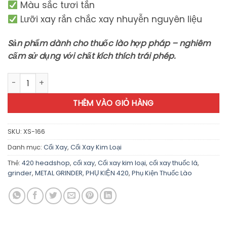
Màu sắc tươi tắn
Lưỡi xay rắn chắc xay nhuyễn nguyên liệu
Sản phẩm dành cho thuốc lào hợp pháp – nghiêm
cấm sử dụng với chất kích thích trái phép.
Cối Xay Sắt Raito - XS166 số lượng
THÊM VÀO GIỎ HÀNG
SKU:
XS-166
Danh mục:
Cối Xay
,
Cối Xay Kim Loại
Thẻ:
420 headshop
,
cối xay
,
Cối xay kim loại
,
cối xay thuốc lá
,
grinder
,
METAL GRINDER
,
PHỤ KIỆN 420
,
Phụ Kiện Thuốc Lào