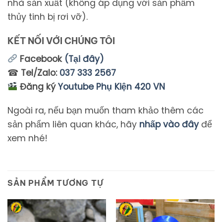
nhà sản xuất (không áp dụng với sản phẩm
thủy tinh bị rơi vỡ).
KẾT NỐI VỚI CHÚNG TÔI
Facebook
(Tại đây)
☎
Tel/Zalo:
037 333 2567
Đăng ký
Youtube Phụ Kiện 420 VN
Ngoài ra, nếu bạn muốn tham khảo thêm các
sản phẩm liên quan khác, hãy
nhấp vào đây
để
xem nhé!
SẢN PHẨM TƯƠNG TỰ