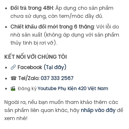
Đổi
trả
trong
48H
:
Áp
dụng
cho
sản
phẩm
chưa
sử
dụng,
còn
tem/
mác
đầy
đủ.
Chiết
khấu
đổi
mới
trong
6
tháng
:
Với
lỗi
do
nhà
sản
xuất (
không
áp
dụng
với
sản
phẩm
thủy
tinh
bị
rơi
vỡ).
KẾT NỐI VỚI CHÚNG TÔI
Facebook
(Tại đây)
☎
Tel/Zalo:
037 333 2567
Đăng ký
Youtube Phụ Kiện 420 Việt Nam
Ngoài ra, nếu bạn muốn tham khảo thêm các
sản phẩm liên quan khác, hãy
nhấp vào đây
để
xem nhé!