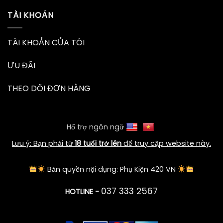
TÀI KHOẢN
TÀI KHOẢN CỦA TÔI
ƯU ĐÃI
THEO DÕI ĐƠN HÀNG
Hổ trợ ngôn ngữ
Lưu ý: Bạn phải từ
18 tuổi trở lên
để truy cập website này.
Bản quyền nội dụng: Phụ Kiện 420 VN
037 333 2567
HOTLINE -