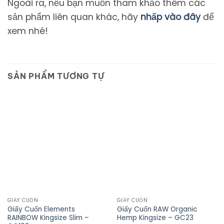
Ngoài ra, nếu bạn muốn tham khảo thêm các
sản phẩm liên quan khác, hãy
nhấp vào đây
để
xem nhé!
SẢN PHẨM TƯƠNG TỰ
GIẤY CUỐN
GIẤY CUỐN
Giấy Cuốn Elements
Giấy Cuốn RAW Organic
RAINBOW Kingsize Slim –
Hemp Kingsize – GC23