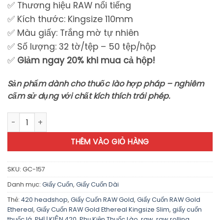
✅ Thương hiệu RAW nổi tiếng
✅ Kích thước: Kingsize 110mm
✅ Màu giấy: Trắng mờ tự nhiên
✅ Số lượng: 32 tờ/tệp – 50 tệp/hộp
✅
Giảm ngay 20% khi mua cả hộp!
Sản phẩm dành cho thuốc lào hợp pháp – nghiêm
cấm sử dụng với chất kích thích trái phép.
Giấy Cuốn RAW Gold Ethereal Kingsize Slim - GC157 số lượng
THÊM VÀO GIỎ HÀNG
SKU:
GC-157
Danh mục:
Giấy Cuốn
,
Giấy Cuốn Dài
Thẻ:
420 headshop
,
Giấy Cuốn RAW Gold
,
Giấy Cuốn RAW Gold
Ethereal
,
Giấy Cuốn RAW Gold Ethereal Kingsize Slim
,
giấy cuốn
thuốc lá
,
PHỤ KIỆN 420
,
Phụ Kiện Thuốc Lào
,
raw
,
raw rolling