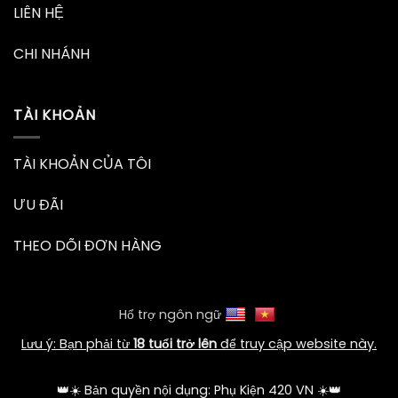
LIÊN HỆ
CHI NHÁNH
TÀI KHOẢN
TÀI KHOẢN CỦA TÔI
ƯU ĐÃI
THEO DÕI ĐƠN HÀNG
Hổ trợ ngôn ngữ
Lưu ý: Bạn phải từ
18 tuổi trở lên
để truy cập website này.
👑☀️ Bản quyền nội dụng: Phụ Kiện 420 VN ☀️👑