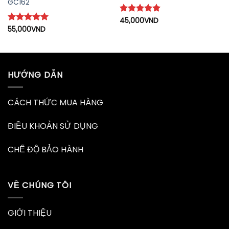
GC162
Được xếp
45,000
VND
hạng
5
5
Được xếp
55,000
VND
sao
hạng
5
5
sao
HƯỚNG DẪN
CÁCH THỨC MUA HÀNG
ĐIỀU KHOẢN SỬ DỤNG
CHẾ ĐỘ BẢO HÀNH
VỀ CHÚNG TÔI
GIỚI THIỆU