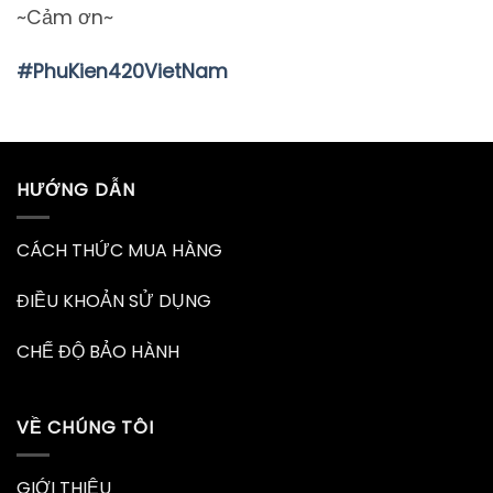
~Cảm ơn~
#PhuKien420VietNam
HƯỚNG DẪN
CÁCH THỨC MUA HÀNG
ĐIỀU KHOẢN SỬ DỤNG
CHẾ ĐỘ BẢO HÀNH
VỀ CHÚNG TÔI
GIỚI THIỆU