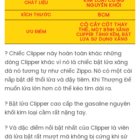
KIM LOẠI CỨNG
CHẤT LIỆU
NGUYÊN KHỐI
8CM
KÍCH THƯỚC
CÓ CÂY CỐT THAY
THẾ,
MỘT BÌNH XĂNG
ƯU ĐIỂM
CLIPPER TẶNG KÈM, BẬT
LỬA SỬ DỤNG XĂNG
️? Chiếc Clipper này hoàn toàn khác những
dòng Clipper khác vì nó là chiếc bật lửa xăng
đá nó tương tự như chiếc Zippo. Nó có một cái
nắp bật để thổi lửa và đậy tiêm. Khi Thượng Đế
muốn lửa lớn hơn có thể kéo tim dài ra.
️? Bật lửa Clipper cao cấp the gasoline nguyên
khối kim loại cầm rất nặng tay.
️? Và đặc điểm nổi bật nhất của Clipper là viên
đá lửa bật rất mượt mà không bị cứng khi sử