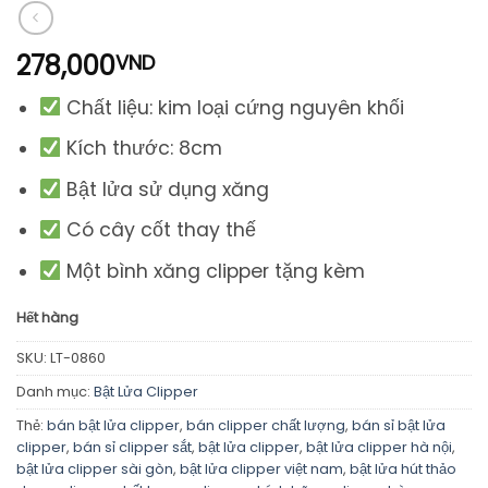
278,000
VND
Chất liệu: kim loại cứng nguyên khối
Kích thước: 8cm
Bật lửa sử dụng xăng
Có cây cốt thay thế
Một bình xăng clipper tặng kèm
Hết hàng
SKU:
LT-0860
Danh mục:
Bật Lửa Clipper
Thẻ:
bán bật lửa clipper
,
bán clipper chất lượng
,
bán sỉ bật lửa
clipper
,
bán sỉ clipper sắt
,
bật lửa clipper
,
bật lửa clipper hà nội
,
bật lửa clipper sài gòn
,
bật lửa clipper việt nam
,
bật lửa hút thảo