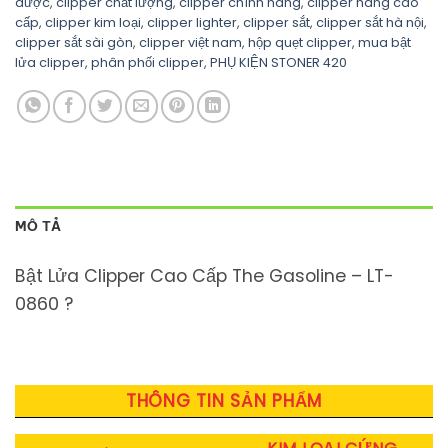
dược
,
clipper chất lượng
,
clipper chính hãng
,
clipper hàng cao
cấp
,
clipper kim loại
,
clipper lighter
,
clipper sắt
,
clipper sắt hà nội
,
clipper sắt sài gòn
,
clipper việt nam
,
hộp quẹt clipper
,
mua bật
lửa clipper
,
phân phối clipper
,
PHỤ KIỆN STONER 420
MÔ TẢ
Bật Lửa Clipper Cao Cấp The Gasoline – LT-
0860 ️?
THÔNG TIN SẢN PHẨM