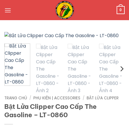
Bỏ
qua
0
nội
dung
TRANG CHỦ
/
PHỤ KIỆN | ACCESSORIES
/
BẬT LỬA CLIPPER
Bật Lửa Clipper Cao Cấp The
Gasoline – LT-0860