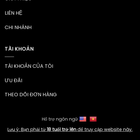
LIÊN HỆ
CHI NHÁNH
TÀI KHOẢN
TÀI KHOẢN CỦA TÔI
ƯU ĐÃI
THEO DÕI ĐƠN HÀNG
Hổ trợ ngôn ngữ
Lưu ý: Bạn phải từ
18 tuổi trở lên
để truy cập website này.