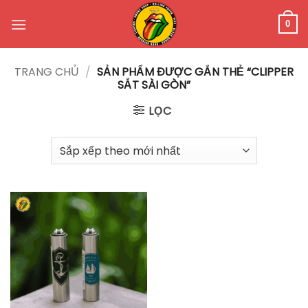
Bỏ
qua
0
nội
dung
TRANG CHỦ
/
SẢN PHẨM ĐƯỢC GẮN THẺ “CLIPPER
SẮT SÀI GÒN”
LỌC