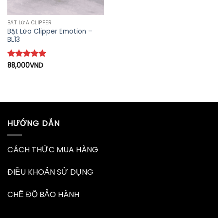
BẬT LỬA CLIPPER
Bật Lửa Clipper Emotion –
BL13
Được xếp
88,000
VND
hạng
5
5
sao
HƯỚNG DẪN
CÁCH THỨC MUA HÀNG
ĐIỀU KHOẢN SỬ DỤNG
CHẾ ĐỘ BẢO HÀNH