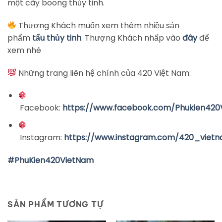
một cây boong thủy tinh.
Thượng Khách muốn xem thêm nhiều sản
phẩm
tẩu thủy tinh
. Thượng Khách nhấp vào
đây
để
xem nhé
Những trang liên hệ chính của 420 Việt Nam:
Facebook:
https://www.facebook.com/Phukien420
Instagram:
https://www.instagram.com/420_viet
#PhuKien420VietNam
SẢN PHẨM TƯƠNG TỰ