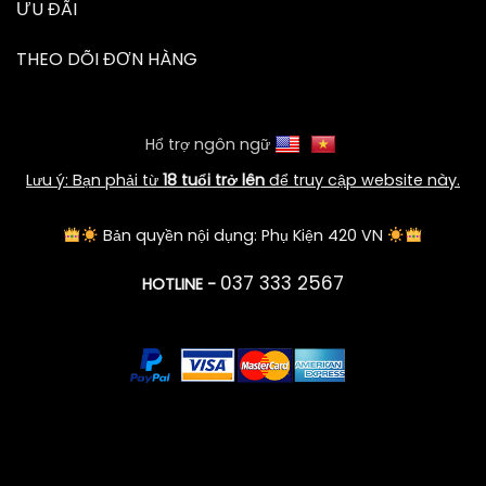
ƯU ĐÃI
THEO DÕI ĐƠN HÀNG
Hổ trợ ngôn ngữ
Lưu ý: Bạn phải từ
18 tuổi trở lên
để truy cập website này.
Bản quyền nội dụng: Phụ Kiện 420 VN
037 333 2567
HOTLINE -