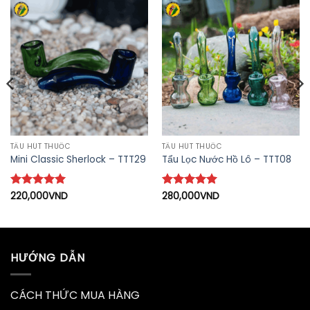
TẨU HÚT THUỐC
TẨU HÚT THUỐC
Mini Classic Sherlock – TTT29
Tẩu Lọc Nước Hồ Lô – TTT08
Được xếp
220,000
VND
Được xếp
280,000
VND
hạng
5
5
hạng
5
5
sao
sao
HƯỚNG DẪN
CÁCH THỨC MUA HÀNG