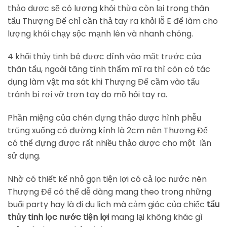
thảo dược sẽ có lượng khói thừa còn lại trong thân
tẩu Thượng Đế chỉ cần thả tay ra khỏi lỗ E để làm cho
lượng khói chạy sộc mạnh lên và nhanh chóng.
4 khối thủy tinh bé được dính vào mặt trước của
thân tẩu, ngoài tăng tính thẩm mĩ ra thì còn có tác
dụng làm vật ma sát khi Thượng Đế cầm vào tẩu
tránh bị rơi vỡ trơn tay do mồ hôi tay ra.
Phần miệng của chén đựng thảo dược hình phễu
trũng xuống có đường kính là 2cm nên Thượng Đế
có thể đựng được rất nhiều thảo dược cho một lần
sử dụng.
Nhờ có thiết kế nhỏ gọn tiện lợi có cả lọc nước nên
Thượng Đế có thể dễ dàng mang theo trong những
buổi party hay là đi du lịch mà cảm giác của chiếc
tẩu
thủy tinh lọc nước tiện lợi
mang lại không khác gì