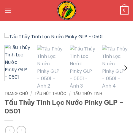
Bỏ
qua
0
nội
dung
TRANG CHỦ
/
TẨU HÚT THUỐC
/
TẨU THỦY TINH
Tẩu Thủy Tinh Lọc Nước Pinky GLP –
0501