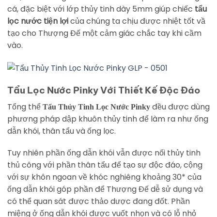
cá, đặc biệt với lớp thủy tinh dày 5mm giúp chiếc
tẩu
lọc nước tiện lợi
của chúng ta chịu được nhiệt tốt vầ
tạo cho Thượng Đế một cảm giác chắc tay khi cầm
vào.
Tẩu Lọc Nước Pinky Với Thiết Kế Độc Đáo
Tổng thể
đều được dùng
Tẩu Thủy Tinh Lọc Nước Pinky
phương pháp dập khuôn thủy tinh để làm ra như ống
dẫn khói, thân tẩu và ống lọc.
Tuy nhiên phần ống dẫn khói vẫn được nối thủy tinh
thủ công với phần thân tẩu để tạo sự độc đáo, cộng
với sự khôn ngoan về khóc nghiêng khoảng 30* của
ống dẫn khói góp phần để Thượng Đế dễ sử dụng và
có thể quan sát được thảo dược đang đốt. Phần
miệng ở ống dẫn khói được vuốt nhọn và có lỗ nhỏ