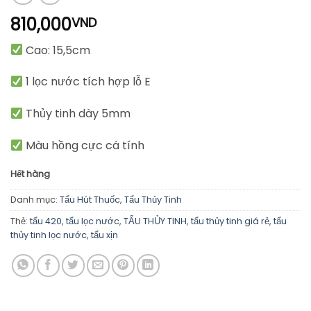
810,000
VND
Cao: 15,5cm
1 lọc nước tích hợp lỗ E
Thủy tinh dày 5mm
Màu hồng cực cá tính
Hết hàng
Danh mục:
Tẩu Hút Thuốc
,
Tẩu Thủy Tinh
Thẻ:
tẩu 420
,
tẩu lọc nước
,
TẨU THỦY TINH
,
tẩu thủy tinh giá rẻ
,
tẩu
thủy tinh lọc nước
,
tẩu xịn