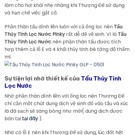
làm cho hơi khói nhẹ nhàng khi Thượng Đế sử dụng
và hạn chế việc gắt cổ.
Phần thân tẩu dính liền luôn với cả ống lọc nên
T
ẩu
Thủy Tinh Lọc Nước Pinky
rất dễ để vệ sinh. Vì là
T
ẩu
Thủy Tinh Lọc Nước
nên phần thân tẩu được tích
hợp thêm cả lỗ E và 4 khối thủy tinh bé tăng độ thẩm
mĩ.
Sự tiện lợi nhờ thiết kế của
Tẩu Thủy Tinh
Lọc Nước
Nhờ phần thân dính liền với ống lọc nên Thượng Đế
chỉ cần một chút dung dịch vệ sinh đổ vào tẩu và xúc
là đã sạch sẽ sáng bóng như mới( dung dịch được
bán tại
tại đây
).
Nhờ có lỗ E nên khi Thượng Đế sử dụng, lúc đốt hết