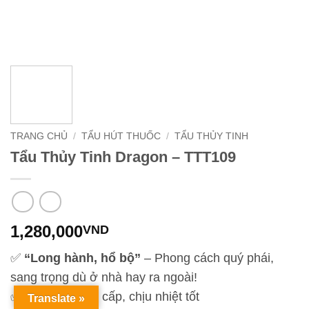
TRANG CHỦ
/
TẨU HÚT THUỐC
/
TẨU THỦY TINH
Tẩu Thủy Tinh Dragon – TTT109
1,280,000
VND
✅
“Long hành, hổ bộ”
– Phong cách quý phái,
sang trọng dù ở nhà hay ra ngoài!
✅ Thủy tinh cao cấp, chịu nhiệt tốt
Translate »