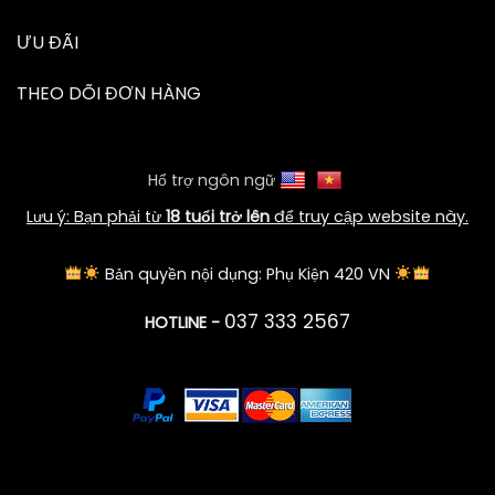
ƯU ĐÃI
THEO DÕI ĐƠN HÀNG
Hổ trợ ngôn ngữ
Lưu ý: Bạn phải từ
18 tuổi trở lên
để truy cập website này.
Bản quyền nội dụng: Phụ Kiện 420 VN
037 333 2567
HOTLINE -