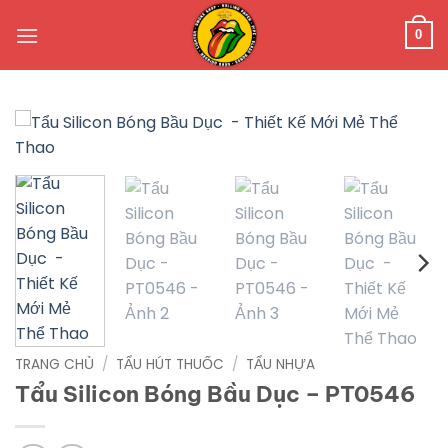
Bỏ
qua
0
nội
dung
TRANG CHỦ
/
TẨU HÚT THUỐC
/
TẨU NHỰA
Tẩu Silicon Bóng Bầu Dục – PT0546