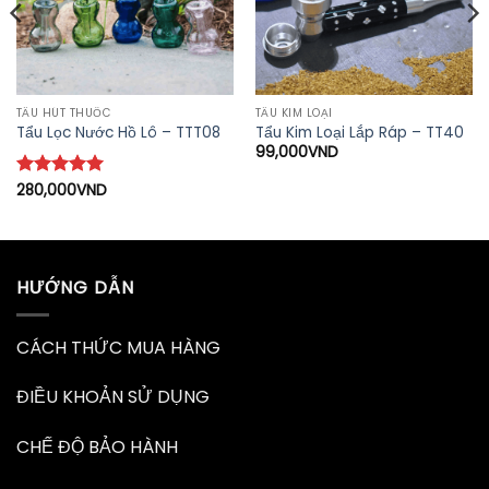
TẨU HÚT THUỐC
TẨU KIM LOẠI
Tẩu Lọc Nước Hồ Lô – TTT08
Tẩu Kim Loại Lắp Ráp – TT40
99,000
VND
Được xếp
280,000
VND
hạng
5
5
sao
HƯỚNG DẪN
CÁCH THỨC MUA HÀNG
ĐIỀU KHOẢN SỬ DỤNG
CHẾ ĐỘ BẢO HÀNH