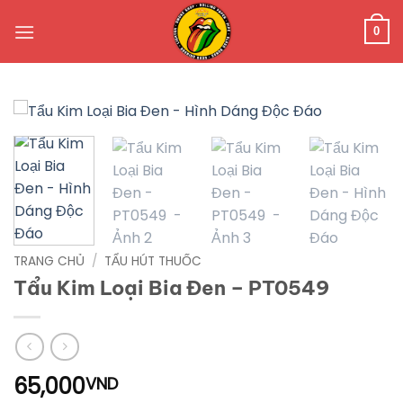
Bỏ
qua
0
nội
dung
TRANG CHỦ
/
TẨU HÚT THUỐC
Tẩu Kim Loại Bia Đen – PT0549
65,000
VND