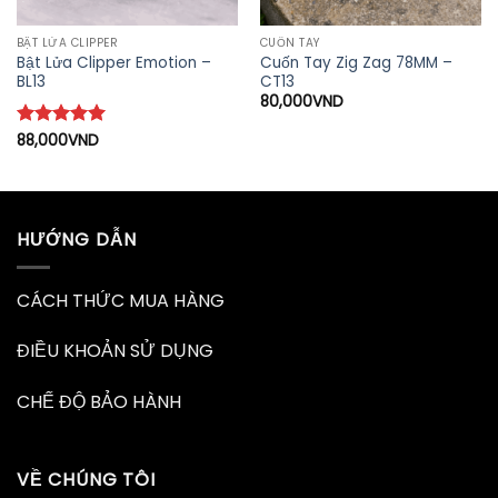
BẬT LỬA CLIPPER
CUỐN TAY
Bật Lửa Clipper Emotion –
Cuốn Tay Zig Zag 78MM –
BL13
CT13
80,000
VND
Được xếp
88,000
VND
hạng
5
5
sao
HƯỚNG DẪN
CÁCH THỨC MUA HÀNG
ĐIỀU KHOẢN SỬ DỤNG
CHẾ ĐỘ BẢO HÀNH
VỀ CHÚNG TÔI