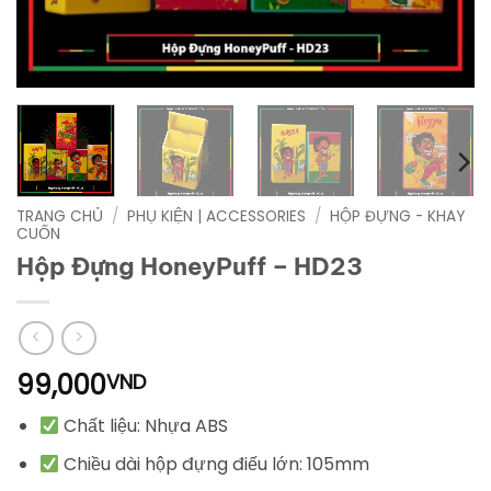
TRANG CHỦ
/
PHỤ KIỆN | ACCESSORIES
/
HỘP ĐỰNG - KHAY
CUỐN
Hộp Đựng HoneyPuff – HD23
99,000
VND
Chất liệu: Nhựa ABS
Chiều dài hộp đựng điếu lớn: 105mm