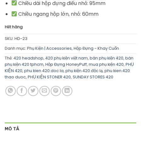
Chiều dài hộp đựng điếu nhỏ: 95mm
Chiều ngang hộp lớn, nhỏ: 60mm
Hết hàng
SKU:
HD-23
Danh mục:
Phụ Kiện | Accessories
,
Hộp Đựng - Khay Cuốn
Thẻ:
420 headshop
,
420 phụ kiện việt nam
,
bán phụ kiện 420
,
bán
phụ kiện 420 tphcm
,
Hộp Đựng HoneyPuff
,
mua phụ kiện 420
,
PHỤ
KIỆN 420
,
phu kien 420 doc la
,
phụ kiện 420 độc lạ
,
phu kien 420
thao duoc
,
PHỤ KIỆN STONER 420
,
SUNDAY STORES 420
MÔ TẢ