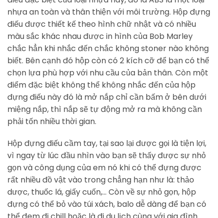
nhựa an toàn và thân thiện với môi trường. Hộp đựng
điếu được thiết kế theo hình chữ nhật và có nhiều
màu sắc khác nhau được in hình của Bob Marley
chắc hẳn khi nhắc đến chắc không stoner nào không
biết. Bên cạnh đó hộp còn có 2 kích cỡ để bạn có thể
chọn lựa phù hợp với nhu cầu của bản thân. Còn một
điểm đặc biệt không thể không nhắc đến của hộp
đựng điếu này đó là mở nắp chỉ cần bấm ở bên dưới
miệng nắp, thì nắp sẽ tự động mở ra mà không cần
phải tốn nhiều thời gian.
Hộp đựng điếu cầm tay, tại sao lại được gọi là tiện lợi,
vì ngay từ lúc đầu nhìn vào bạn sẽ thấy được sự nhỏ
gọn và công dụng của em nó khi có thể đựng được
rất nhiều đồ vật vào trong chẳng hạn như là: thảo
dược, thuốc lá, giấy cuốn,… Còn về sự nhỏ gọn, hộp
đựng có thể bỏ vào túi xách, balo dễ dàng để bạn có
thể đem đi chill hoặc là đi du lịch cùng với gia đình