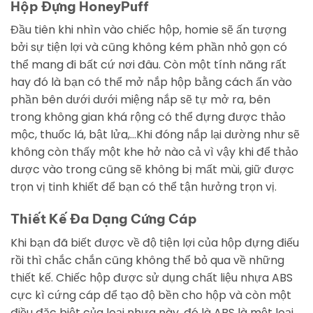
Hộp Đựng HoneyPuff
Đầu tiên khi nhìn vào chiếc hộp, homie sẽ ấn tượng
bởi sự tiện lợi và cũng không kém phần nhỏ gọn có
thể mang đi bất cứ nơi đâu. Còn một tính năng rất
hay đó là bạn có thể mở nắp hộp bằng cách ấn vào
phần bên dưới dưới miệng nắp sẽ tự mở ra, bên
trong không gian khá rộng có thể đựng được thảo
mộc, thuốc lá, bật lửa,…Khi đóng nắp lại dường như sẽ
không còn thấy một khe hở nào cả vì vậy khi để thảo
dược vào trong cũng sẽ không bị mất mùi, giữ được
trọn vị tinh khiết để bạn có thể tận hưởng trọn vị.
Thiết Kế Đa Dạng Cứng Cáp
Khi bạn đã biết được về độ tiện lợi của hộp đựng điếu
rồi thì chắc chắn cũng không thể bỏ qua về những
thiết kế. Chiếc hộp được sử dụng chất liệu nhựa ABS
cực kì cứng cáp để tạo độ bền cho hộp và còn một
điều đặc biệt của loại nhựa này, đó là ABS là một loại