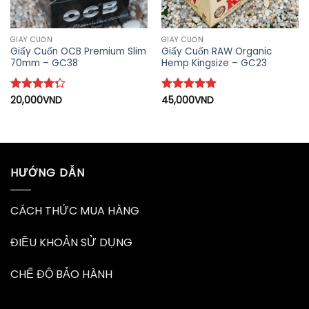
GIẤY CUỐN
GIẤY CUỐN
Giấy Cuốn OCB Premium Slim
Giấy Cuốn RAW Organic
70mm – GC38
Hemp Kingsize – GC23
Được xếp
20,000
VND
Được xếp
45,000
VND
hạng
4.25
hạng
5
5
5 sao
sao
HƯỚNG DẪN
CÁCH THỨC MUA HÀNG
ĐIỀU KHOẢN SỬ DỤNG
CHẾ ĐỘ BẢO HÀNH