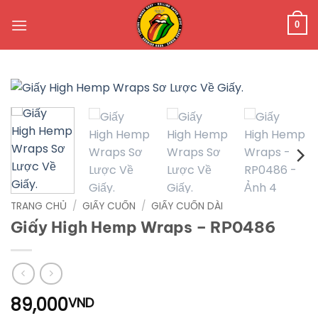
Bỏ
qua
0
nội
dung
TRANG CHỦ
/
GIẤY CUỐN
/
GIẤY CUỐN DÀI
Giấy High Hemp Wraps – RP0486
89,000
VND