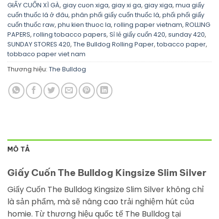
GIẤY CUỐN XÌ GÀ
,
giay cuon xiga
,
giay xi ga
,
giay xiga
,
mua giấy
cuốn thuốc lá ở đâu
,
phân phối giấy cuốn thuốc lá
,
phối phối giấy
cuốn thuốc raw
,
phu kien thuoc la
,
rolling paper vietnam
,
ROLLING
PAPERS
,
rolling tobacco papers
,
Sỉ lẻ giấy cuốn 420
,
sunday 420
,
SUNDAY STORES 420
,
The Bulldog Rolling Paper
,
tobacco paper
,
tobbaco paper viet nam
Thương hiệu:
The Bulldog
MÔ TẢ
Giấy Cuốn The Bulldog Kingsize Slim Silver
Giấy Cuốn The Bulldog Kingsize Slim Silver không chỉ
là sản phẩm, mà sẽ nâng cao trải nghiệm hút của
homie. Từ thương hiệu quốc tế The Bulldog tại