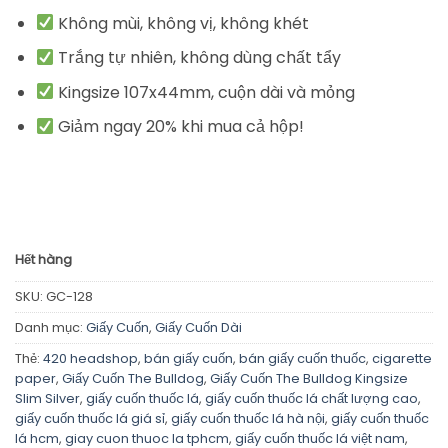
Không mùi, không vị, không khét
Trắng tự nhiên, không dùng chất tẩy
Kingsize 107x44mm, cuộn dài và mỏng
Giảm ngay 20% khi mua cả hộp!
Hết hàng
SKU:
GC-128
Danh mục:
Giấy Cuốn
,
Giấy Cuốn Dài
Thẻ:
420 headshop
,
bán giấy cuốn
,
bán giấy cuốn thuốc
,
cigarette
paper
,
Giấy Cuốn The Bulldog
,
Giấy Cuốn The Bulldog Kingsize
Slim Silver
,
giấy cuốn thuốc lá
,
giấy cuốn thuốc lá chất lượng cao
,
giấy cuốn thuốc lá giá sỉ
,
giấy cuốn thuốc lá hà nội
,
giấy cuốn thuốc
lá hcm
,
giay cuon thuoc la tphcm
,
giấy cuốn thuốc lá việt nam
,