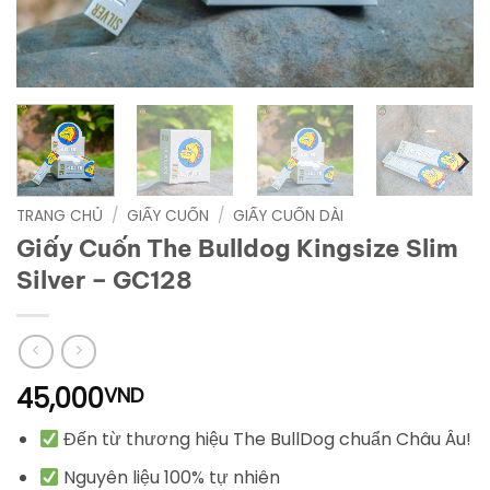
TRANG CHỦ
/
GIẤY CUỐN
/
GIẤY CUỐN DÀI
Giấy Cuốn The Bulldog Kingsize Slim
Silver – GC128
45,000
VND
Đến từ thương hiệu The BullDog chuẩn Châu Âu!
Nguyên liệu 100% tự nhiên