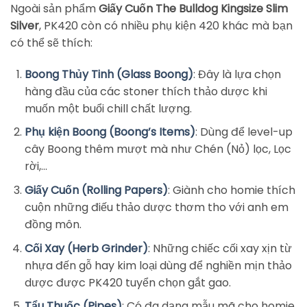
Ngoài sản phẩm
Giấy Cuốn The Bulldog Kingsize Slim
Silver
, PK420 còn có nhiều phụ kiện 420 khác mà bạn
có thể sẽ thích:
Boong Thủy Tinh (Glass Boong)
: Đây là lựa chọn
hàng đầu của các stoner thích thảo dược khi
muốn một buổi chill chất lượng.
Phụ kiện Boong (Boong’s Items)
: Dùng để level-up
cây Boong thêm mượt mà như Chén (Nỏ) lọc, Lọc
rời,…
Giấy Cuốn (Rolling Papers)
: Giành cho homie thích
cuộn những điếu thảo dược thơm tho với anh em
đồng môn.
Cối Xay (Herb Grinder)
: Những chiếc cối xay xịn từ
nhựa đến gỗ hay kim loại dùng để nghiền mịn thảo
dược được PK420 tuyển chọn gắt gao.
Tẩu Thuốc (Pipes)
: Có đa dạng mẫu mã cho homie