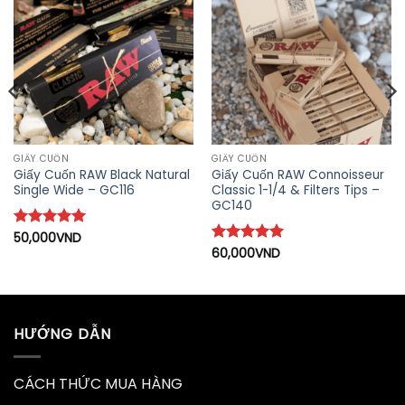
GIẤY CUỐN
GIẤY CUỐN
Giấy Cuốn RAW Black Natural
Giấy Cuốn RAW Connoisseur
Single Wide – GC116
Classic 1-1/4 & Filters Tips –
GC140
Được xếp
50,000
VND
hạng
5
5
Được xếp
60,000
VND
sao
hạng
5
5
sao
HƯỚNG DẪN
CÁCH THỨC MUA HÀNG