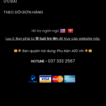
ƯU ĐÃI
THEO DÕI ĐƠN HÀNG
Hổ trợ ngôn ngữ
Lưu ý: Bạn phải từ
18 tuổi trở lên
để truy cập website này.
Bản quyền nội dụng: Phụ Kiện 420 VN
037 333 2567
HOTLINE -