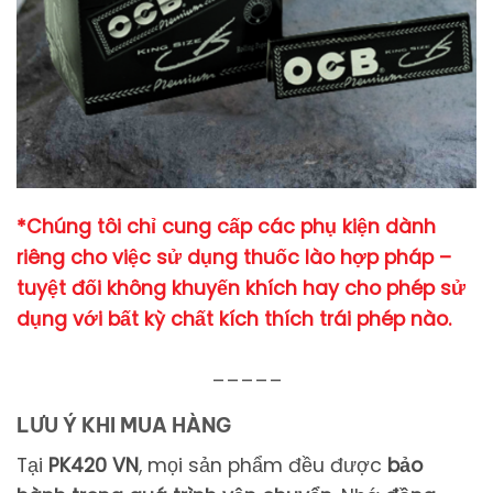
*Chúng tôi chỉ cung cấp các phụ kiện dành
riêng cho việc sử dụng thuốc lào hợp pháp –
tuyệt đối không khuyến khích hay cho phép sử
dụng với bất kỳ chất kích thích trái phép nào.
_____
LƯU Ý KHI MUA HÀNG
Tại
PK420 VN
,
mọi
sản
phẩm
đều
được
bảo