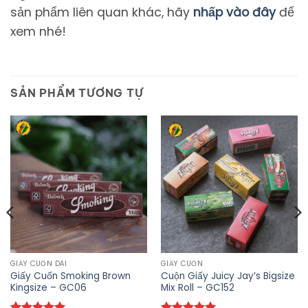
sản phẩm liên quan khác, hãy
nhấp vào đây
để
xem nhé!
SẢN PHẨM TƯƠNG TỰ
GIẤY CUỐN DÀI
GIẤY CUỐN
Giấy Cuốn Smoking Brown
Cuộn Giấy Juicy Jay’s Bigsize
Kingsize – GC06
Mix Roll – GC152