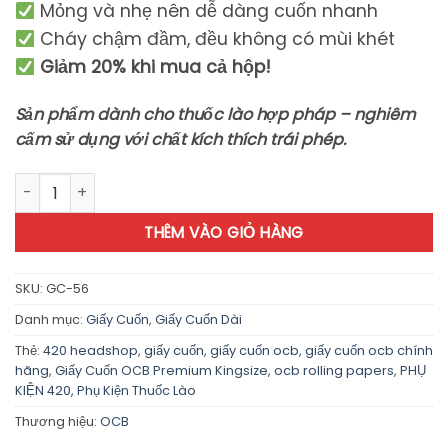
Mỏng và nhẹ nên dễ dàng cuốn nhanh
Cháy chậm đầm, đều không có mùi khét
Giảm 20% khi mua cả hộp!
Sản phẩm dành cho thuốc lào hợp pháp – nghiêm
cấm sử dụng với chất kích thích trái phép.
Giấy Cuốn OCB Premium Kingsize - GC56 số lượng
THÊM VÀO GIỎ HÀNG
SKU:
GC-56
Danh mục:
Giấy Cuốn
,
Giấy Cuốn Dài
Thẻ:
420 headshop
,
giấy cuốn
,
giấy cuốn ocb
,
giấy cuốn ocb chính
hãng
,
Giấy Cuốn OCB Premium Kingsize
,
ocb rolling papers
,
PHỤ
KIỆN 420
,
Phụ Kiện Thuốc Lào
Thương hiệu:
OCB