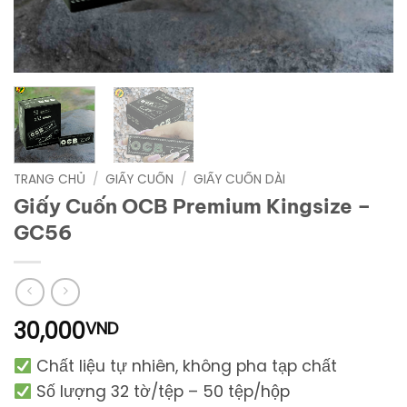
TRANG CHỦ
/
GIẤY CUỐN
/
GIẤY CUỐN DÀI
Giấy Cuốn OCB Premium Kingsize –
GC56
30,000
VND
Chất liệu tự nhiên, không pha tạp chất
S
ố lượng 32 tờ/tệp – 50 tệp/hộp