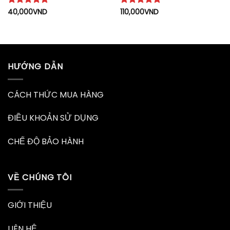
Được xếp
40,000
VND
Được xếp
110,000
VND
hạng
5
5
hạng
5
5
sao
sao
HƯỚNG DẪN
CÁCH THỨC MUA HÀNG
ĐIỀU KHOẢN SỬ DỤNG
CHẾ ĐỘ BẢO HÀNH
VỀ CHÚNG TÔI
GIỚI THIỆU
LIÊN HỆ