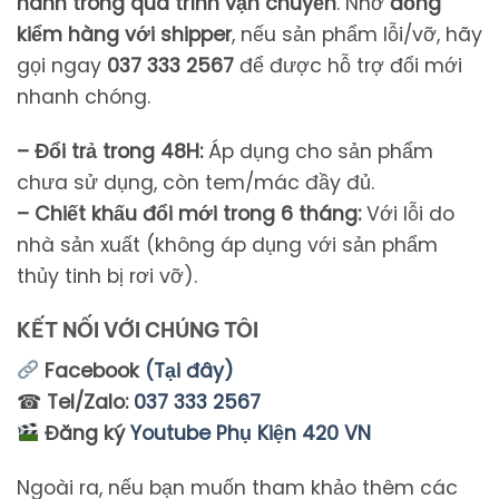
hành
trong
quá
trình
vận
chuyển
.
Nhớ
đồng
kiểm
hàng
với
shipper
,
nếu
sản
phẩm
lỗi/
vỡ,
hãy
gọi
ngay
037 333 2567
để
được
hỗ
trợ
đổi
mới
nhanh
chóng.
– Đổi trả trong 48H:
Áp dụng cho sản phẩm
chưa sử dụng, còn tem/mác đầy đủ.
– Chiết khấu đổi mới trong 6 tháng:
Với lỗi do
nhà sản xuất (không áp dụng với sản phẩm
thủy tinh bị rơi vỡ).
KẾT NỐI VỚI CHÚNG TÔI
Facebook
(Tại đây)
☎
Tel/Zalo:
037 333 2567
Đăng ký
Youtube Phụ Kiện 420 VN
Ngoài ra, nếu bạn muốn tham khảo thêm các