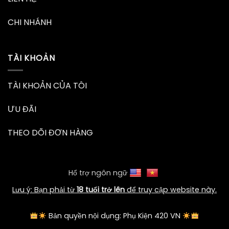
CHI NHÁNH
TÀI KHOẢN
TÀI KHOẢN CỦA TÔI
ƯU ĐÃI
THEO DÕI ĐƠN HÀNG
Hổ trợ ngôn ngữ
Lưu ý: Bạn phải từ
18 tuổi trở lên
để truy cập website này.
Bản quyền nội dụng: Phụ Kiện 420 VN