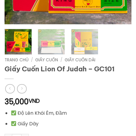
TRANG CHỦ
/
GIẤY CUỐN
/
GIẤY CUỐN DÀI
Giấy Cuốn Lion Of Judah – GC101
35,000
VND
Độ Lên Khói Êm, Đầm
Giấy Dày