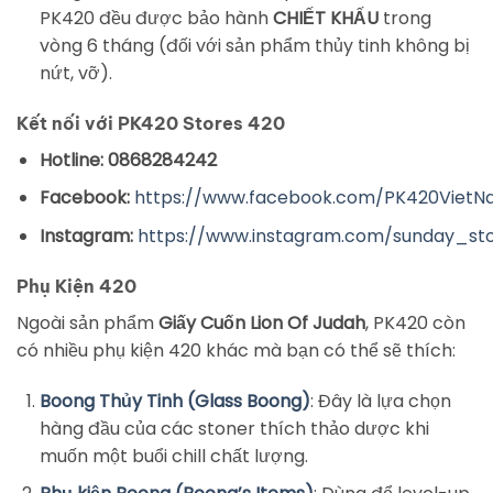
PK420 đều được bảo hành
CHIẾT KHẤU
trong
vòng 6 tháng (đối với sản phẩm thủy tinh không bị
nứt, vỡ).
Kết nối với PK420 Stores 420
Hotline: 0868284242
Facebook:
https://www.facebook.com/PK420Viet
Instagram:
https://www.instagram.com/sunday_st
Phụ Kiện 420
Ngoài sản phẩm
Giấy Cuốn Lion Of Judah
, PK420 còn
có nhiều phụ kiện 420 khác mà bạn có thể sẽ thích:
Boong Thủy Tinh (Glass Boong)
: Đây là lựa chọn
hàng đầu của các stoner thích thảo dược khi
muốn một buổi chill chất lượng.