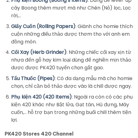
Phụ kiện Boong (Boong’s Items)
: Dùng để level-up
cây Boong thêm mượt mà như Chén (Nỏ) lọc, Lọc
rời,…
Giấy Cuốn (Rolling Papers)
: Giành cho homie thích
cuộn những điếu thảo dược thơm tho với anh em
đồng môn.
Cối Xay (Herb Grinder)
: Những chiếc cối xay xịn từ
nhựa đến gỗ hay kim loại dùng để nghiền mịn thảo
dược được PK420 tuyển chọn gắt gao.
Tẩu Thuốc (Pipes)
: Có đa dạng mẫu mã cho homie
chọn, chỉ cần bỏ thảo dược vào là chill được ngay.
Phụ kiện 420 (420 Items)
: Ngoài ra còn có các phụ
kiện 420 khác như Bật lửa, Gạt tàn, Hũ đựng, Máy
cuốn,… hỗ trợ bạn trong những buổi chill thêm tiện
lợi.
PK420 Stores 420 Channel