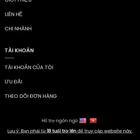
LIÊN HỆ
CHI NHÁNH
TÀI KHOẢN
TÀI KHOẢN CỦA TÔI
ƯU ĐÃI
THEO DÕI ĐƠN HÀNG
Hổ trợ ngôn ngữ
Lưu ý: Bạn phải từ
18 tuổi trở lên
để truy cập website này.