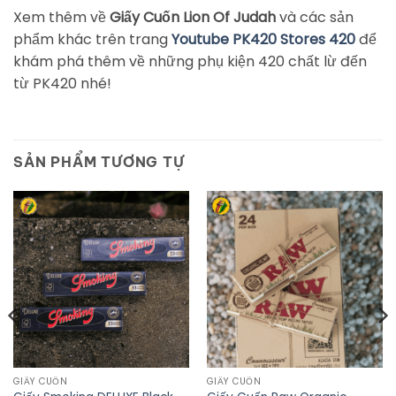
Xem thêm về
Giấy Cuốn Lion Of Judah
và các sản
phẩm khác trên trang
Youtube PK420 Stores 420
để
khám phá thêm về những phụ kiện 420 chất lừ đến
từ PK420 nhé!
SẢN PHẨM TƯƠNG TỰ
GIẤY CUỐN
GIẤY CUỐN