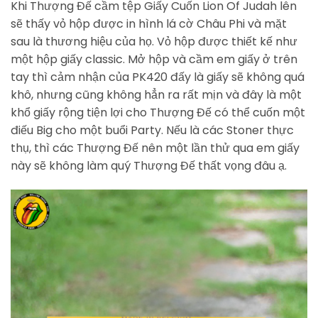
Khi Thượng Đế cầm tệp Giấy Cuốn Lion Of Judah lên
sẽ thấy vỏ hộp được in hình lá cờ Châu Phi và mặt
sau là thương hiệu của họ. Vỏ hộp được thiết kế như
một hộp giấy classic. Mở hộp và cầm em giấy ở trên
tay thì cảm nhận của PK420 đấy là giấy sẽ không quá
khô, nhưng cũng không hẳn ra rất mịn và đây là một
khổ giấy rộng tiện lợi cho Thượng Đế có thể cuốn một
điếu Big cho một buổi Party. Nếu là các Stoner thực
thụ, thì các Thượng Đế nên một lần thử qua em giấy
này sẽ không làm quý Thượng Đế thất vọng đâu ạ.