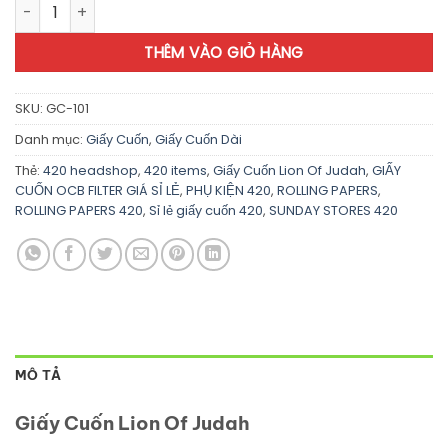
Giấy Cuốn Lion Of Judah - GC101 số lượng
THÊM VÀO GIỎ HÀNG
SKU:
GC-101
Danh mục:
Giấy Cuốn
,
Giấy Cuốn Dài
Thẻ:
420 headshop
,
420 items
,
Giấy Cuốn Lion Of Judah
,
GIẤY
CUỐN OCB FILTER GIÁ SỈ LẺ
,
PHỤ KIỆN 420
,
ROLLING PAPERS
,
ROLLING PAPERS 420
,
Sỉ lẻ giấy cuốn 420
,
SUNDAY STORES 420
MÔ TẢ
Giấy Cuốn Lion Of Judah