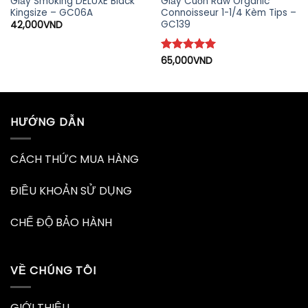
Giấy Smoking DELUXE Black
Giấy Cuốn Raw Organic
Kingsize – GC06A
Connoisseur 1-1/4 Kèm Tips –
GC139
42,000
VND
Được xếp
65,000
VND
hạng
5
5
sao
HƯỚNG DẪN
CÁCH THỨC MUA HÀNG
ĐIỀU KHOẢN SỬ DỤNG
CHẾ ĐỘ BẢO HÀNH
VỀ CHÚNG TÔI
GIỚI THIỆU