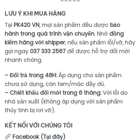
LƯU Ý KHI MUA HÀNG
Tại
PK420 VN
,
mọi
sản
phẩm
đều
được
bảo
hành
trong
quá
trình
vận
chuyển
.
Nhớ
đồng
kiểm
hàng
với
shipper
,
nếu
sản
phẩm
lỗi/
vỡ,
hãy
gọi
ngay
037 333 2567
để
được
hỗ
trợ
đổi
mới
nhanh
chóng.
– Đổi trả trong 48H:
Áp dụng cho sản phẩm
chưa sử dụng, còn tem/mác đầy đủ.
– Chiết khấu đổi mới trong 6 tháng:
Với lỗi do
nhà sản xuất (không áp dụng với sản phẩm
thủy tinh bị rơi vỡ).
KẾT NỐI VỚI CHÚNG TÔI
Facebook
(Tại đây)