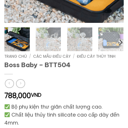
TRANG CHỦ
/
CÁC MẪU ĐIẾU CÀY
/
ĐIẾU CÀY THỦY TINH
Boss Baby – BTT504
788,000
VND
Bộ phụ kiện thư giãn chất lượng cao.
Chất liệu thủy tinh silicate cao cấp dày đến
4mm.