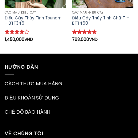
CÁC MẪU ĐIẾU CÀY
CÁC MẪU ĐIẾU CÀY
Điếu Cày Thủy Tinh Tsunami
Điếu Cày Thủy Tinh Chữ T –
– BTT346
BTT460
Được
1,450,000
VND
Được xếp
768,000
VND
xếp hạng
hạng
5
5
4
5 sao
sao
HƯỚNG DẪN
CÁCH THỨC MUA HÀNG
ĐIỀU KHOẢN SỬ DỤNG
CHẾ ĐỘ BẢO HÀNH
VỀ CHÚNG TÔI