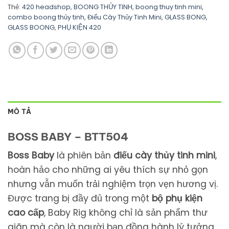
Thẻ:
420 headshop
,
BOONG THỦY TINH
,
boong thuy tinh mini
,
combo boong thủy tinh
,
Điếu Cày Thủy Tinh Mini
,
GLASS BONG
,
GLASS BOONG
,
PHỤ KIỆN 420
MÔ TẢ
BOSS BABY – BTT504
Boss Baby
là phiên bản
điếu cày thủy tinh mini
,
hoàn hảo cho những ai yêu thích sự nhỏ gọn
nhưng vẫn muốn trải nghiệm trọn vẹn hương vị.
Được trang bị đầy đủ trong một
bộ phụ kiện
cao cấp
, Baby Rig không chỉ là sản phẩm thư
giãn mà còn là người bạn đồng hành lý tưởng