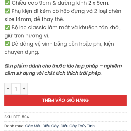
Chiều cao 9cm & đường kính 2 x 6cm.
Phụ kiện đi kèm có hộp đựng và 2 loại chén
size 14mm, dễ thay thế.
Bộ lọc classic làm mát và khuếch tán khói,
giữ trọn hương vị.
Dễ dàng vệ sinh bằng cồn hoặc phụ kiện
chuyên dụng.
Sản phẩm dành cho thuốc lào hợp pháp – nghiêm
cấm sử dụng với chất kích thích trái phép.
Boss Baby - BTT504 số lượng
THÊM VÀO GIỎ HÀNG
SKU:
BTT-504
Danh mục:
Các Mẫu Điếu Cày
,
Điếu Cày Thủy Tinh