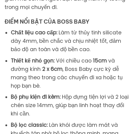
trong mọi chuyến đi.
ĐIỂM NỔI BẬT CỦA BOSS BABY
Chất liệu cao cấp:
Làm từ thủy tinh silicate
dày 4mm, bền chắc và chịu nhiệt tốt, đảm
bảo độ an toàn và độ bền cao.
Thiết kế nhỏ gọn:
Với chiều cao
15cm
và
đường kính
2 x 6cm
, Boss Baby cực kỳ dễ
mang theo trong các chuyến đi xa hoặc tụ
họp bạn bè.
Bộ phụ kiện đi kèm:
Hộp đựng tiện lợi và 2 loại
chén size 14mm, giúp bạn linh hoạt thay đổi
khi cần.
Bộ lọc classic:
Làn khói được làm mát và
khuếch tán nhờ bộ lọc thông minh, mang