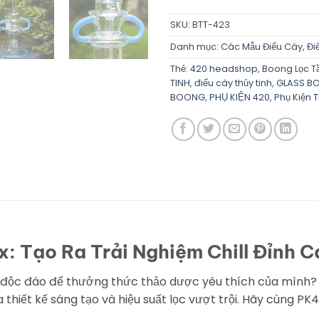
SKU:
BTT-423
Danh mục:
Các Mẫu Điếu Cày
,
Đi
Thẻ:
420 headshop
,
Boong Lọc T
TINH
,
điếu cày thủy tinh
,
GLASS B
BOONG
,
PHỤ KIỆN 420
,
Phụ Kiện 
: Tạo Ra Trải Nghiệm Chill Đỉnh C
à độc đáo để thưởng thức thảo dược yêu thích của mình?
thiết kế sáng tạo và hiệu suất lọc vượt trội. Hãy cùng P