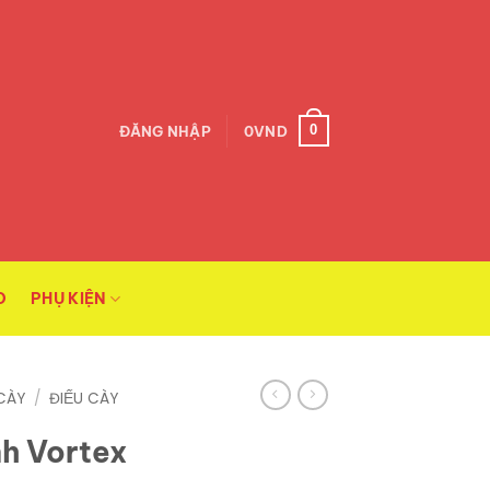
0
ĐĂNG NHẬP
0
VND
O
PHỤ KIỆN
CÀY
/
ĐIẾU CÀY
h Vortex