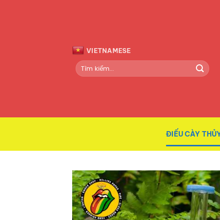
Bỏ
qua
nội
dung
VIETNAMESE
Tìm
kiếm:
ĐIẾU CÀY THỦY