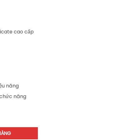
ilicate cao cấp
iệu năng
i chức năng
T423 số lượng
HÀNG