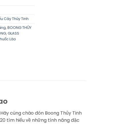
ếu Cày Thủy Tinh
ầng
,
BOONG THỦY
ONG
,
GLASS
Thuốc Lào
ao
 Hãy cùng chào đón Boong Thủy Tinh
K420 tìm hiểu về những tính năng đặc