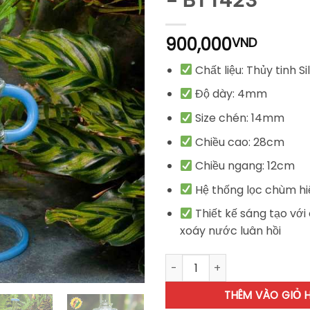
900,000
VND
Chất liệu: Thủy tinh S
Độ dày: 4mm
Size chén: 14mm
Chiều cao: 28cm
Chiều ngang: 12cm
Hệ thống lọc chùm h
Thiết kế sáng tạo vớ
xoáy nước luân hồi
Boong Thủy Tinh Vortex - BT
THÊM VÀO GIỎ 