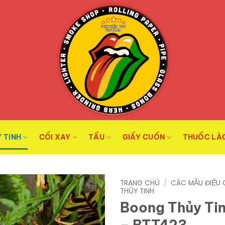
 TINH
CỐI XAY
TẨU
GIẤY CUỐN
THUỐC LÀ
TRANG CHỦ
/
CÁC MẪU ĐIẾU 
THỦY TINH
Boong Thủy Tin
– BTT423