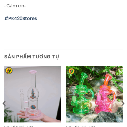
~Cảm ơn~
#
PK420Stores
SẢN PHẨM TƯƠNG TỰ