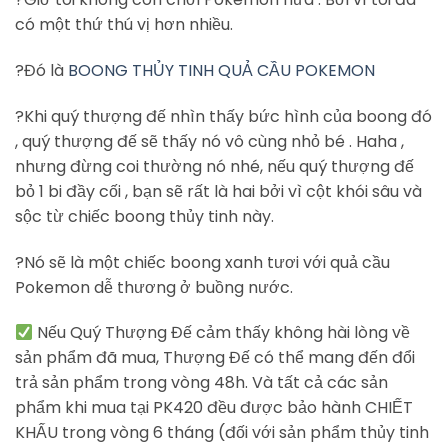
có một thứ thú vị hơn nhiều.
?Đó là
BOONG THỦY TINH QUẢ CẦU POKEMON
?Khi quý thượng đế nhìn thấy bức hình của boong đó
, quý thượng đế sẽ thấy nó vô cùng nhỏ bé . Haha ,
nhưng đừng coi thường nó nhé, nếu quý thượng đế
bỏ 1 bi đầy cối , bạn sẽ rất là hai bởi vì cột khói sâu và
sộc từ chiếc boong thủy tinh này.
?Nó sẽ là một chiếc boong xanh tươi với quả cầu
Pokemon dễ thương ở buồng nước.
Nếu Quý Thượng Đế cảm thấy không hài lòng về
sản phẩm đã mua, Thượng Đế có thể mang đến đổi
trả sản phẩm trong vòng 48h. Và tất cả các sản
phẩm khi mua tại PK420 đều được bảo hành CHIẾT
KHẤU trong vòng 6 tháng (đối với sản phẩm thủy tinh