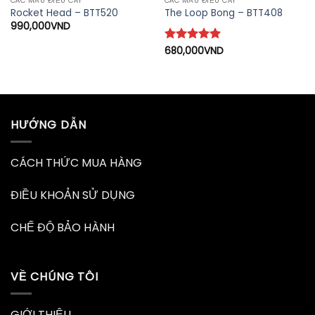
CÁC MẪU ĐIẾU CÀY
CÁC MẪU ĐIẾU CÀY
Rocket Head – BTT520
The Loop Bong – BTT408
990,000
VND
Được xếp
680,000
VND
hạng
5
5
sao
HƯỚNG DẪN
CÁCH THỨC MUA HÀNG
ĐIỀU KHOẢN SỬ DỤNG
CHẾ ĐỘ BẢO HÀNH
VỀ CHÚNG TÔI
GIỚI THIỆU