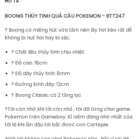
MÔ TẢ
BOONG THỦY TINH QUẢ CẦU POKEMON – BTT247
? Boong có miệng hút vừa tầm nên lấy hơi kéo rất dễ
không bị hụt hơi hay bị sặc.
? Chất liệu: thủy tinh chịu nhiệt
? Độ cao: 18cm
? Độ dày thủy tinh: 8mm
? Đường kính đáy: 12cm
? Boong Classic có 2 tầng lọc
?‍Tôi còn nhớ khi tôi còn nhỏ , tôi đã từng chơi game
Pokemon trên Gameboy. Kỉ niệm đáng nhớ nhất của
tôi là khi lần đầu tôi bắt được con Cartepie.
?‍Giờ tôi không còn chơi Pokemon nữa . Bởi vì tôi đã