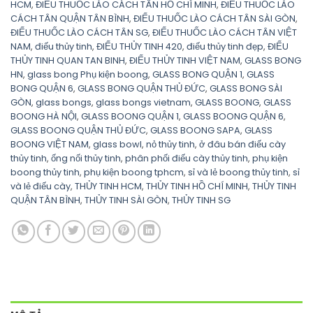
HCM
,
ĐIẾU THUỐC LÀO CÁCH TÂN HỒ CHÍ MINH
,
ĐIẾU THUỐC LÀO
CÁCH TÂN QUẬN TÂN BÌNH
,
ĐIẾU THUỐC LÀO CÁCH TÂN SÀI GÒN
,
ĐIẾU THUỐC LÀO CÁCH TÂN SG
,
ĐIẾU THUỐC LÀO CÁCH TÂN VIỆT
NAM
,
điếu thủy tinh
,
ĐIẾU THỦY TINH 420
,
điếu thủy tinh đẹp
,
ĐIẾU
THỦY TINH QUAN TAN BINH
,
ĐIẾU THỦY TINH VIỆT NAM
,
GLASS BONG
HN
,
glass bong Phụ kiện boong
,
GLASS BONG QUẬN 1
,
GLASS
BONG QUẬN 6
,
GLASS BONG QUẬN THỦ ĐỨC
,
GLASS BONG SÀI
GÒN
,
glass bongs
,
glass bongs vietnam
,
GLASS BOONG
,
GLASS
BOONG HÀ NỘI
,
GLASS BOONG QUẬN 1
,
GLASS BOONG QUẬN 6
,
GLASS BOONG QUẬN THỦ ĐỨC
,
GLASS BOONG SAPA
,
GLASS
BOONG VIỆT NAM
,
glass bowl
,
nỏ thủy tinh
,
ở đâu bán điếu cày
thủy tinh
,
ống nối thủy tinh
,
phân phối điếu cày thủy tinh
,
phụ kiện
boong thủy tinh
,
phụ kiện boong tphcm
,
sỉ và lẻ boong thủy tinh
,
sỉ
và lẻ điếu cày
,
THỦY TINH HCM
,
THỦY TINH HỒ CHÍ MINH
,
THỦY TINH
QUẬN TÂN BÌNH
,
THỦY TINH SÀI GÒN
,
THỦY TINH SG