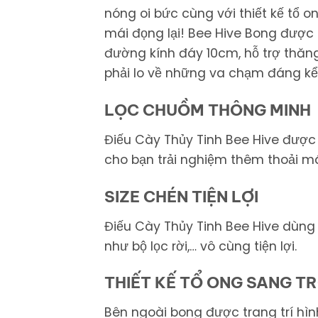
nóng oi bức cùng với thiết kế tổ 
mái đọng lại! Bee Hive Bong được 
đường kính đáy 10cm, hỗ trợ thă
phải lo về những va chạm đáng kể
LỌC CHUỒM THÔNG MINH
Điếu Cày Thủy Tinh Bee Hive được
cho bạn trải nghiệm thêm thoải má
SIZE CHÉN TIỆN LỢI
Điếu Cày Thủy Tinh Bee Hive dùn
như bộ lọc rời,… vô cùng tiện lợi.
THIẾT KẾ TỔ ONG SANG T
Bên ngoài bong được trang trí hìn