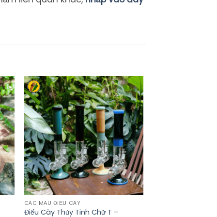
CÁC MẪU ĐIẾU CÀY
Điếu Cày Thủy Tinh Chữ T –