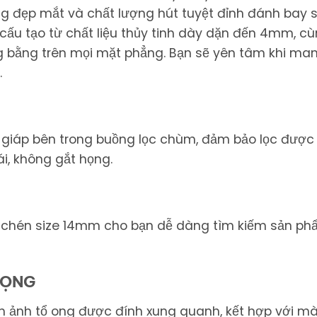
ong đẹp mắt và chất lượng hút tuyệt đỉnh đánh bay 
cấu tạo từ chất liệu thủy tinh dày dặn đến 4mm, cù
ng bằng trên mọi mặt phẳng. Bạn sẽ yên tâm khi m
.
 giáp bên trong buồng lọc chùm, đảm bảo lọc được
i, không gắt họng.
g chén size 14mm cho bạn dễ dàng tìm kiếm sản p
RỌNG
h ảnh tổ ong được đính xung quanh, kết hợp với màu