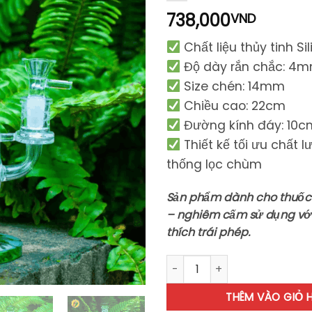
738,000
VND
Chất liệu thủy tinh Si
Độ dày rắn chắc: 4
Size chén: 14mm
Chiều cao: 22cm
Đường kính đáy: 10c
Thiết kế tối ưu chất l
thống lọc chùm
Sản phẩm dành cho thuốc
– nghiêm cấm sử dụng với
thích trái phép.
Bee Hive - BTT445 số lượng
THÊM VÀO GIỎ 