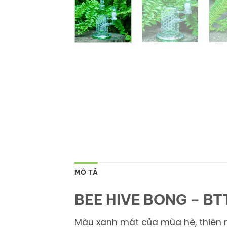
MÔ TẢ
BEE HIVE BONG – BT
Màu xanh mát của mùa hè, thiên nh