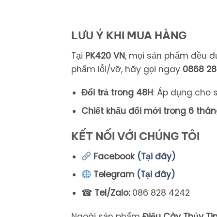
LƯU Ý KHI MUA HÀNG
Tại
PK420 VN
,
mọi
sản
phẩm
đều
đ
phẩm
lỗi/
vỡ,
hãy
gọi
ngay
0868
2
Đổi
trả
trong
48H
:
Áp
dụng
cho
Chiết
khấu
đổi
mới
trong
6
thán
KẾT NỐI VỚI CHÚNG TÔI
Facebook
(Tại đây)
Telegram
(Tại đây)
☎
Tel/Zalo:
086 828 4242
Ngoài sản phẩm
Điếu Cày Thủy Ti