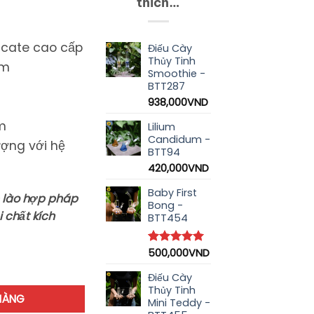
thích…
licate cao cấp
Điếu Cày
Thủy Tinh
mm
Smoothie -
BTT287
938,000
VND
m
Lilium
Candidum -
ượng với hệ
BTT94
420,000
VND
Baby First
 lào hợp pháp
Bong -
 chất kích
BTT454
500,000
VND
5.00
1
trên 5
dựa trên
đánh giá
Điếu Cày
Thủy Tinh
HÀNG
Mini Teddy -