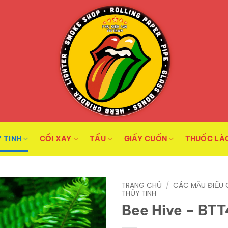
 TINH
CỐI XAY
TẨU
GIẤY CUỐN
THUỐC LÀ
TRANG CHỦ
/
CÁC MẪU ĐIẾU 
THỦY TINH
Bee Hive – BT