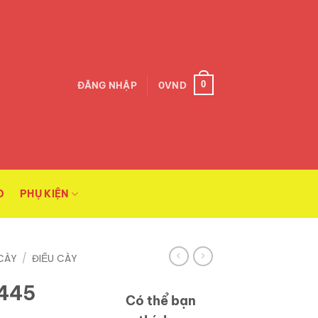
0
ĐĂNG NHẬP
0
VND
O
PHỤ KIỆN
CÀY
/
ĐIẾU CÀY
T445
Có thể bạn