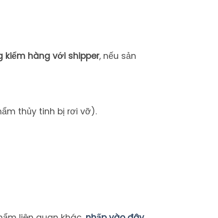
g
kiểm
hàng
với
shipper
,
nếu
sản
hẩm
thủy
tinh
bị
rơi
vỡ).
hẩm liên quan khác,
nhấp vào đây