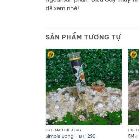
để xem nhé!
SẢN PHẨM TƯƠNG TỰ
CÁC MẪU ĐIẾU CÀY
ĐIẾU 
Điếu
Simple Bong – BTT290