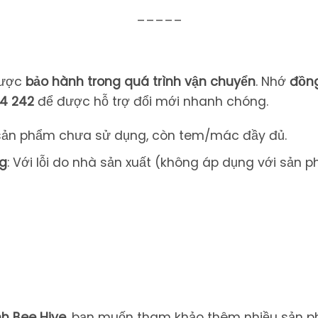
_____
ược
bảo
hành
trong
quá
trình
vận
chuyển
.
Nhớ
đồn
84
242
để
được
hỗ
trợ
đổi
mới
nhanh
chóng.
sản
phẩm
chưa
sử
dụng,
còn
tem/
mác
đầy
đủ.
g
:
Với
lỗi
do
nhà
sản
xuất (
không
áp
dụng
với
sản
p
nh Bee Hive
, bạn muốn tham khảo thêm nhiều sản p