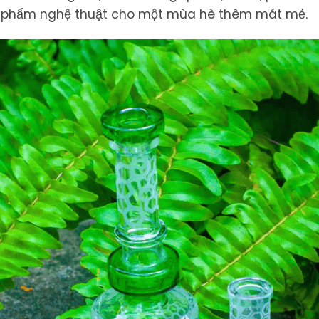
c phẩm nghệ thuật cho một mùa hè thêm mát mẻ.