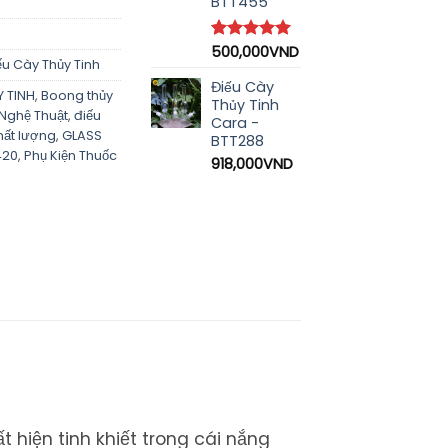
BTT455
500,000
VND
5.00
3
trên 5
ếu Cày Thủy Tinh
dựa trên
đánh giá
Điếu Cày
 TINH
,
Boong thủy
Thủy Tinh
Nghệ Thuật
,
điếu
Cara -
chất lượng
,
GLASS
BTT288
420
,
Phụ Kiện Thuốc
918,000
VND
 hiện tinh khiết trong cái nắng