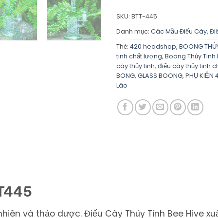
SKU:
BTT-445
Danh mục:
Các Mẫu Điếu Cày
,
Đi
Thẻ:
420 headshop
,
BOONG THỦY
tinh chất lượng
,
Boong Thủy Tinh 
cày thủy tinh
,
điếu cày thủy tinh 
BONG
,
GLASS BOONG
,
PHỤ KIỆN 
Lào
T445
iên và thảo dược. Điếu Cày Thủy Tinh Bee Hive xuất