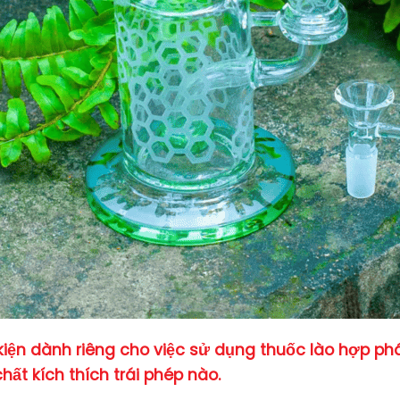
kiện dành riêng cho việc sử dụng thuốc lào hợp phá
ất kích thích trái phép nào.