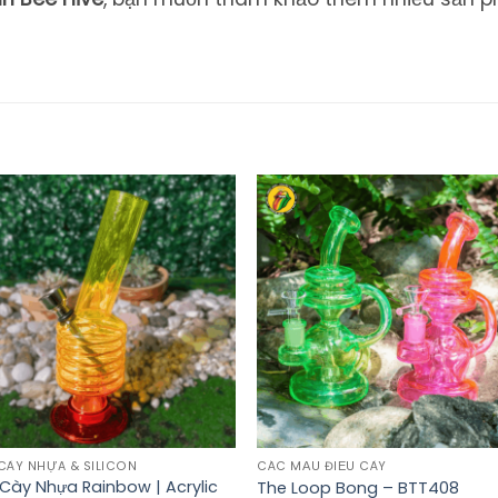
CÀY NHỰA & SILICON
CÁC MẪU ĐIẾU CÀY
 Cày Nhựa Rainbow | Acrylic
The Loop Bong – BTT408