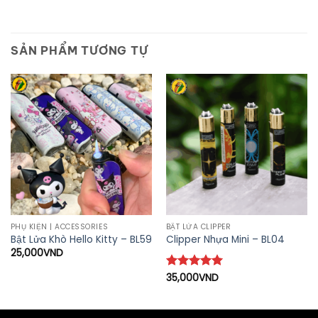
SẢN PHẨM TƯƠNG TỰ
PHỤ KIỆN | ACCESSORIES
BẬT LỬA CLIPPER
Bật Lửa Khò Hello Kitty – BL59
Clipper Nhựa Mini – BL04
25,000
VND
Được xếp
35,000
VND
hạng
5
5
sao