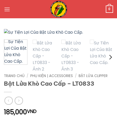
Bỏ
qua
0
nội
dung
TRANG CHỦ
/
PHỤ KIỆN | ACCESSORIES
/
BẬT LỬA CLIPPER
Bật Lửa Khò Cao Cấp – LT0833
185,000
VND