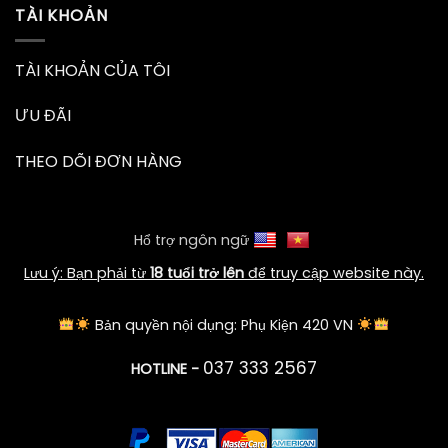
TÀI KHOẢN
TÀI KHOẢN CỦA TÔI
ƯU ĐÃI
THEO DÕI ĐƠN HÀNG
Hổ trợ ngôn ngữ
Lưu ý: Bạn phải từ
18 tuổi trở lên
để truy cập website này.
Bản quyền nội dụng: Phụ Kiện 420 VN
037 333 2567
HOTLINE -