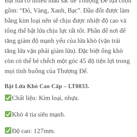
Bật lửa có nhiều màu sắc để Thượng Đế lựa chọn
gồm: “Đỏ, Vàng, Xanh, Bạc”. Đầu đốt được làm
bằng kim loại nên sẽ chịu được nhiệt độ cao và
tổng thể bật lửa chịu lực rất tốt. Phần đế nơi để
tăng giảm độ mạnh yếu của lửa khò
(vặn trái
tăng lửa vặn phải giảm lửa). Đặc biệt ống khò
còn có thể bẻ chếch một góc 45 độ tiện lợi trong
mọi tình huống của Thượng Đế.
Bật Lửa Khò Cao Cấp – LT0833.
Chất liệu: Kim loại, nhựa.
Khò 4 tia siêu mạnh.
Độ cao: 127mm.