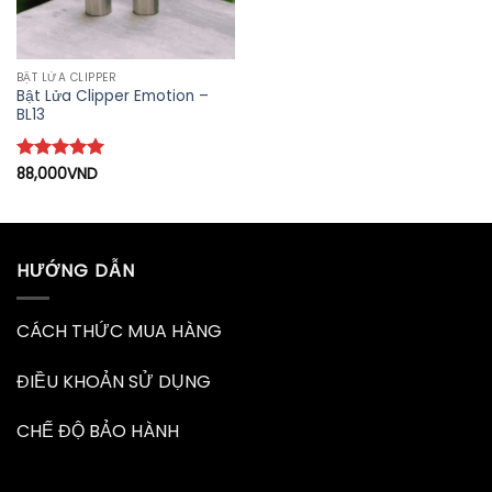
BẬT LỬA CLIPPER
Bật Lửa Clipper Emotion –
BL13
Được xếp
88,000
VND
hạng
5
5
sao
HƯỚNG DẪN
CÁCH THỨC MUA HÀNG
ĐIỀU KHOẢN SỬ DỤNG
CHẾ ĐỘ BẢO HÀNH