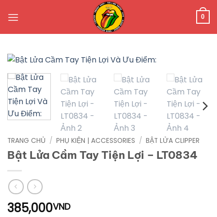
Bỏ
qua
0
nội
dung
TRANG CHỦ
/
PHỤ KIỆN | ACCESSORIES
/
BẬT LỬA CLIPPER
Bật Lửa Cầm Tay Tiện Lợi – LT0834
385,000
VND