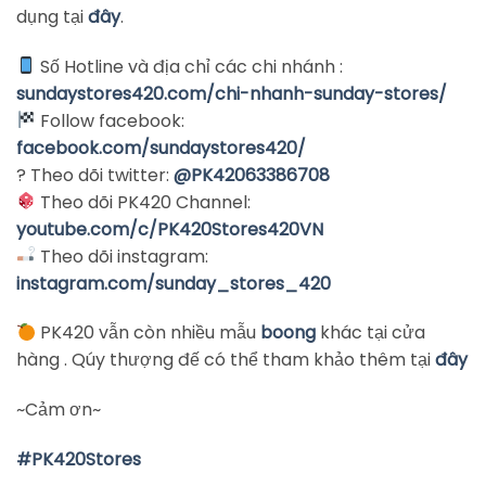
dụng tại
đây
.
Số Hotline và địa chỉ các chi nhánh :
sundaystores420.com/chi-nhanh-sunday-stores/
Follow facebook:
facebook.com/sundaystores420/
? Theo dõi twitter:
@PK42063386708
Theo dõi PK420 Channel:
youtube.com/c/PK420Stores42
0VN
Theo dõi instagram:
instagram.com/sunday_stores_420
PK420 vẫn còn nhiều mẫu
boong
khác tại cửa
hàng . Qúy thượng đế có thể tham khảo thêm tại
đây
~Cảm ơn~
#
PK420Stores