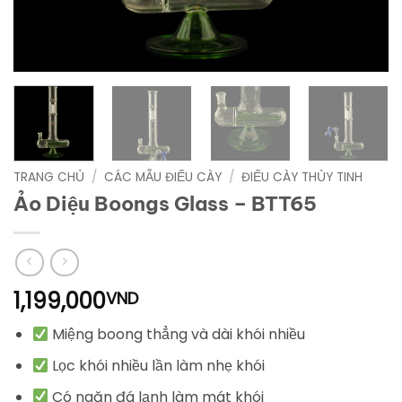
TRANG CHỦ
/
CÁC MẪU ĐIẾU CÀY
/
ĐIẾU CÀY THỦY TINH
Ảo Diệu Boongs Glass – BTT65
1,199,000
VND
Miệng boong thẳng và dài khói nhiều
Lọc khói nhiều lần làm nhẹ khói
Có ngăn đá lạnh làm mát khói