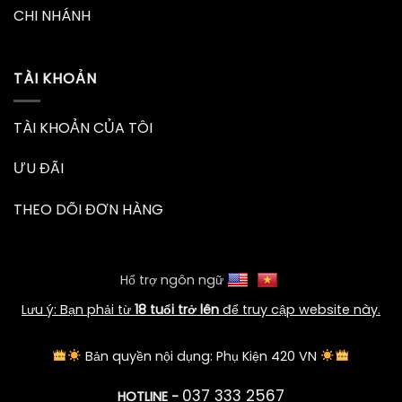
CHI NHÁNH
TÀI KHOẢN
TÀI KHOẢN CỦA TÔI
ƯU ĐÃI
THEO DÕI ĐƠN HÀNG
Hổ trợ ngôn ngữ
Lưu ý: Bạn phải từ
18 tuổi trở lên
để truy cập website này.
Bản quyền nội dụng: Phụ Kiện 420 VN
037 333 2567
HOTLINE -