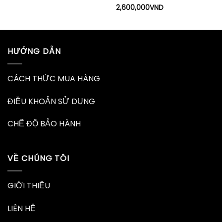
Được
2,600,000
VND
xếp hạng
4
5 sao
HƯỚNG DẪN
CÁCH THỨC MUA HÀNG
ĐIỀU KHOẢN SỬ DỤNG
CHẾ ĐỘ BẢO HÀNH
VỀ CHÚNG TÔI
GIỚI THIỆU
LIÊN HỆ