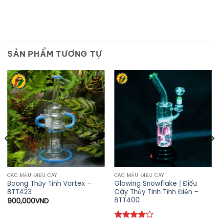
SẢN PHẨM TƯƠNG TỰ
CÁC MẪU ĐIẾU CÀY
CÁC MẪU ĐIẾU CÀY
Boong Thủy Tinh Vortex –
Glowing Snowflake | Điếu
BTT423
Cày Thủy Tinh Tĩnh Điện –
BTT400
900,000
VND