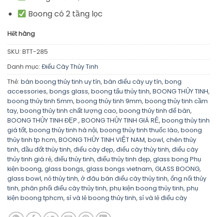
Boong có 2 tầng lọc
Hết hàng
SKU:
BTT-285
Danh mục:
Điếu Cày Thủy Tinh
Thẻ:
bán boong thủy tinh uy tín
,
bán điếu cày uy tín
,
bong
accessories
,
bongs glass
,
boong tẩu thủy tinh
,
BOONG THỦY TINH
,
boong thủy tinh 5mm
,
boong thủy tinh 9mm
,
boong thủy tinh cầm
tay
,
boong thủy tinh chất lượng cao
,
boong thủy tinh để bàn
,
BOONG THỦY TINH ĐẸP.
,
BOONG THỦY TINH GIÁ RẺ
,
boong thủy tinh
giá tốt
,
boong thủy tinh hà nội
,
boong thủy tinh thuốc lào
,
boong
thủy tinh tp hcm
,
BOONG THỦY TINH VIỆT NAM
,
bowl
,
chén thủy
tinh
,
đầu đốt thủy tinh
,
điếu cày đẹp
,
điếu cày thủy tinh
,
điếu cày
thủy tinh giá rẻ
,
điếu thủy tinh
,
điếu thủy tinh đẹp
,
glass bong Phụ
kiện boong
,
glass bongs
,
glass bongs vietnam
,
GLASS BOONG
,
glass bowl
,
nỏ thủy tinh
,
ở đâu bán điếu cày thủy tinh
,
ống nối thủy
tinh
,
phân phối điếu cày thủy tinh
,
phụ kiện boong thủy tinh
,
phụ
kiện boong tphcm
,
sỉ và lẻ boong thủy tinh
,
sỉ và lẻ điếu cày