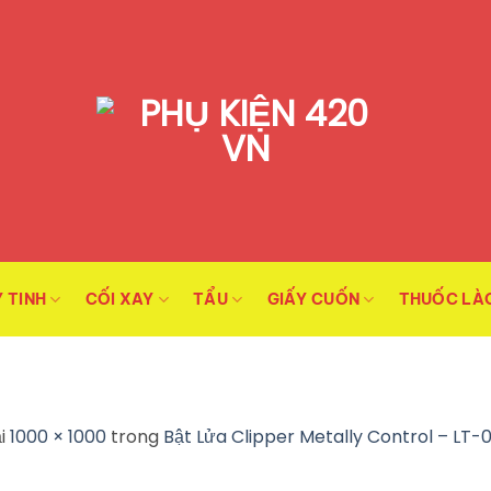
 TINH
CỐI XAY
TẨU
GIẤY CUỐN
THUỐC LÀ
i
1000 × 1000
trong
Bật Lửa Clipper Metally Control – LT