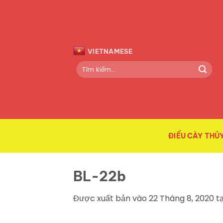
Bỏ
qua
nội
dung
VIETNAMESE
Tìm
kiếm:
ĐIẾU CÀY THỦY
BL-22b
Được xuất bản vào
22 Tháng 8, 2020
tạ