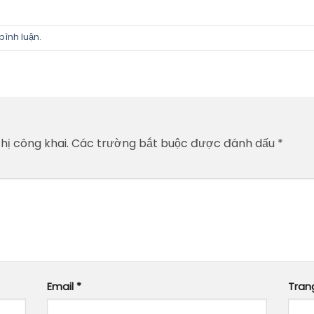
bình luận
.
hị công khai.
Các trường bắt buộc được đánh dấu
*
Email
*
Tran