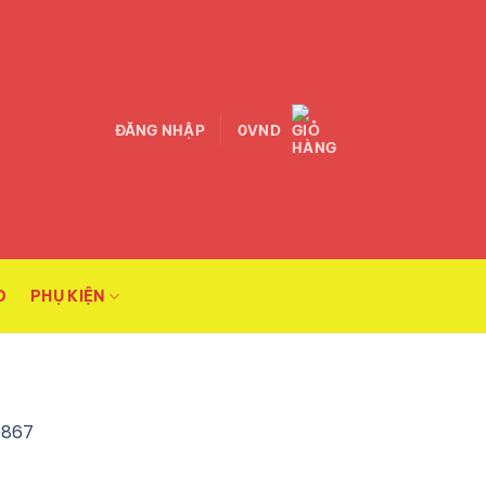
ĐĂNG NHẬP
0
VND
O
PHỤ KIỆN
-0867