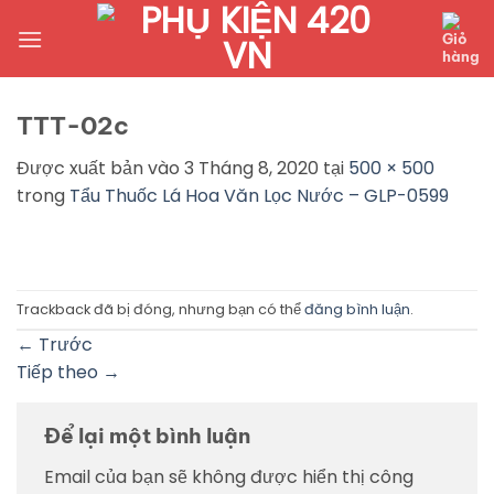
Bỏ
qua
nội
dung
TTT-02c
Được xuất bản vào
3 Tháng 8, 2020
tại
500 × 500
trong
Tẩu Thuốc Lá Hoa Văn Lọc Nước – GLP-0599
Trackback đã bị đóng, nhưng bạn có thể
đăng bình luận
.
←
Trước
Tiếp theo
→
Để lại một bình luận
Email của bạn sẽ không được hiển thị công