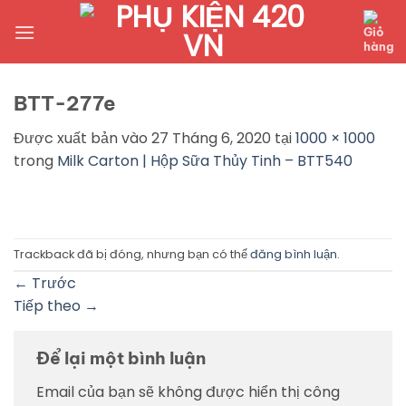
Bỏ
qua
nội
dung
BTT-277e
Được xuất bản vào
27 Tháng 6, 2020
tại
1000 × 1000
trong
Milk Carton | Hộp Sữa Thủy Tinh – BTT540
Trackback đã bị đóng, nhưng bạn có thể
đăng bình luận
.
←
Trước
Tiếp theo
→
Để lại một bình luận
Email của bạn sẽ không được hiển thị công