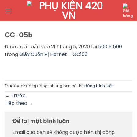
Bỏ
qua
nội
dung
GC-05b
Được xuất bản vào
21 Tháng 5, 2020
tại
500 × 500
trong
Giấy Cuốn Vị Hornet – GC103
Trackback đã bị đóng, nhưng bạn có thể
đăng bình luận
.
←
Trước
Tiếp theo
→
Để lại một bình luận
Email của bạn sẽ không được hiển thị công