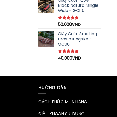
Giấy Cuốn RAW
Black Natural Single
Wide - GC116
50,000
VND
Được xếp
hạng
5.00
5 sao
Giấy Cuốn Smoking
Brown Kingsize -
GC06
40,000
VND
Được xếp
hạng
5.00
5 sao
HƯỚNG DẪN
CÁCH THỨC MUA HÀNG
ĐIỀU KHOẢN SỬ DỤNG