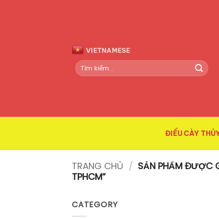
Bỏ
qua
nội
dung
VIETNAMESE
Tìm
kiếm:
ĐIẾU CÀY THỦY
TRANG CHỦ
/
SẢN PHẨM ĐƯỢC G
TPHCM”
CATEGORY