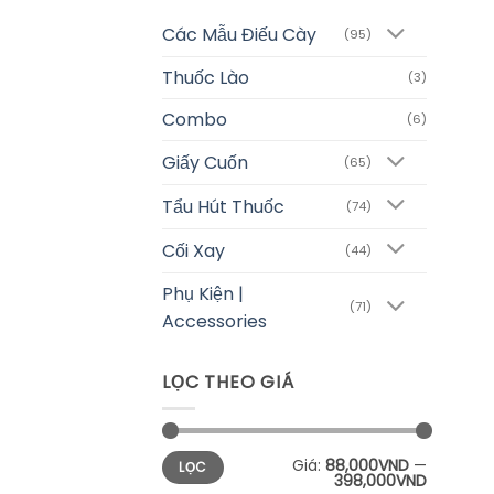
Các Mẫu Điếu Cày
(95)
Thuốc Lào
(3)
Combo
(6)
Giấy Cuốn
(65)
Tẩu Hút Thuốc
(74)
Cối Xay
(44)
Phụ Kiện |
(71)
Accessories
LỌC THEO GIÁ
Giá
Giá
Giá:
88,000VND
—
LỌC
tối
tối
398,000VND
thiểu
đa