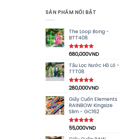
SẢN PHẨM NỔI BẬT
The Loop Bong -
BTT408
680,000
VND
Được xếp
hạng
5.00
5 sao
Tẩu Lọc Nước Hồ Lô -
TTT08
280,000
VND
Được xếp
hạng
5.00
5 sao
Giấy Cuốn Elements
RAINBOW Kingsize
Slim - GC162
55,000
VND
Được xếp
hạng
5.00
5 sao