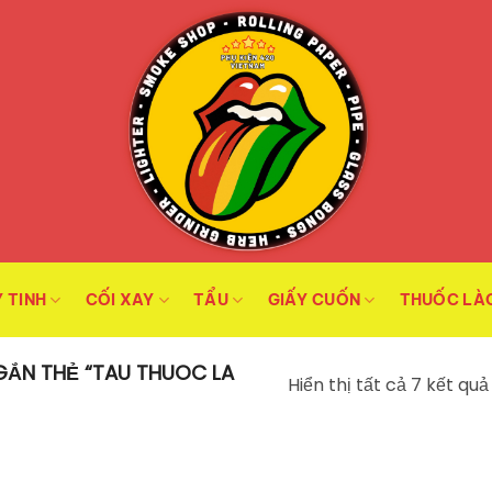
 TINH
CỐI XAY
TẨU
GIẤY CUỐN
THUỐC LÀ
ẮN THẺ “TAU THUOC LA
Hiển thị tất cả 7 kết quả