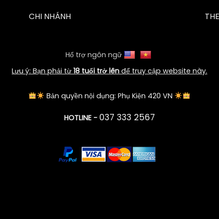
CHI NHÁNH
TH
Hổ trợ ngôn ngữ
Lưu ý: Bạn phải từ
18 tuổi trở lên
để truy cập website này.
Bản quyền nội dụng: Phụ Kiện 420 VN
037 333 2567
HOTLINE -