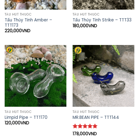
TẨU HÚT THUỐC
TẨU HÚT THUỐC
Tẩu Thủy Tinh Amber –
Tẩu Thủy Tinh Strike – TTT33
TTT173
180,000
VND
220,000
VND
TẨU HÚT THUỐC
TẨU HÚT THUỐC
Limpid Pipe – TTT170
MR.BEAN PIPE – TTT144
120,000
VND
Được xếp
178,000
VND
hạng
5
5