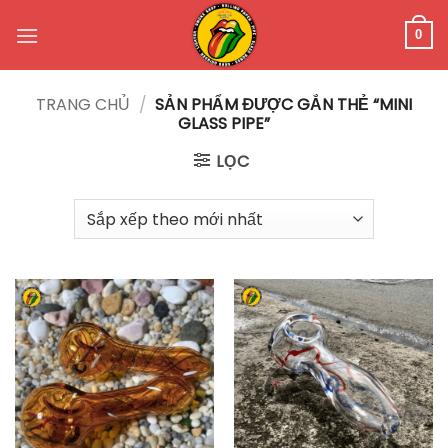
Bỏ
qua
0
nội
dung
TRANG CHỦ
/
SẢN PHẨM ĐƯỢC GẮN THẺ “MINI
GLASS PIPE”
LỌC