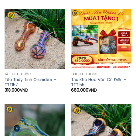
sao
TẨU HÚT THUỐC
TẨU HÚT THUỐC
Tẩu Thủy Tinh Orchidee –
Tẩu Khô Hoa Văn Cổ Điển –
TTT157
TTT155
318,000
VND
660,000
VND