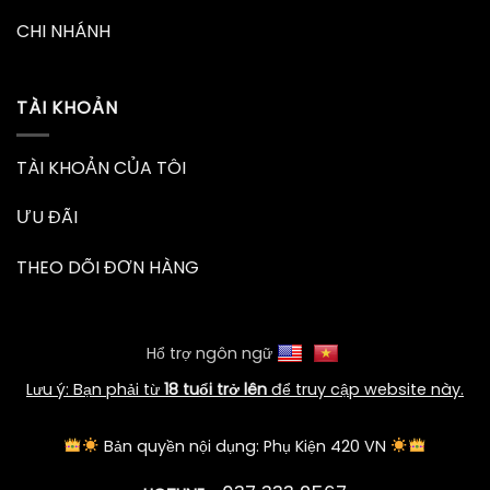
CHI NHÁNH
TÀI KHOẢN
TÀI KHOẢN CỦA TÔI
ƯU ĐÃI
THEO DÕI ĐƠN HÀNG
Hổ trợ ngôn ngữ
Lưu ý: Bạn phải từ
18 tuổi trở lên
để truy cập website này.
Bản quyền nội dụng: Phụ Kiện 420 VN