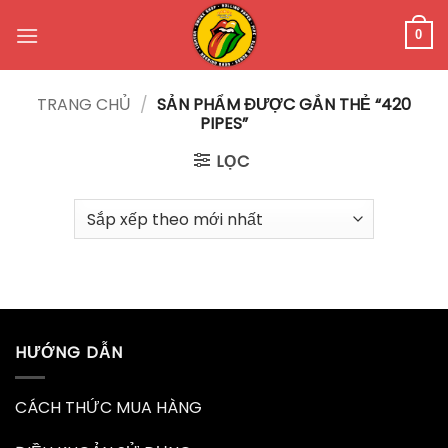
Bỏ
qua
0
nội
dung
TRANG CHỦ
/
SẢN PHẨM ĐƯỢC GẮN THẺ “420
PIPES”
LỌC
HƯỚNG DẪN
CÁCH THỨC MUA HÀNG