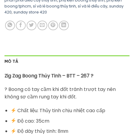
phân phối điếu cày thủy tinh
,
phụ kiện boong thủy tinh
,
phụ kiện
boong tphcm
,
sỉ và lẻ boong thủy tinh
,
sỉ và lẻ điếu cày
,
sunday
420
,
sunday store 420
MÔ TẢ
Zig Zag Boong Thủy Tinh – BTT – 267 ?
? Boong có tay cầm khi đốt tránh trượt tay nên
không sợ cầm rung tay khi đốt.
Chất liệu: Thủy tinh chịu nhiệt cao cấp
Độ cao: 35cm
Độ dày thủy tinh
: 8mm