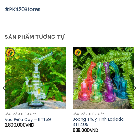
#
PK420Stores
SẢN PHẨM TƯƠNG TỰ
CÁC MẪU ĐIẾU CÀY
CÁC MẪU ĐIẾU CÀY
Boong Thủy Tinh Ladeda –
Vua Điếu Cày – BTT59
BTT405
2,800,000
VND
638,000
VND