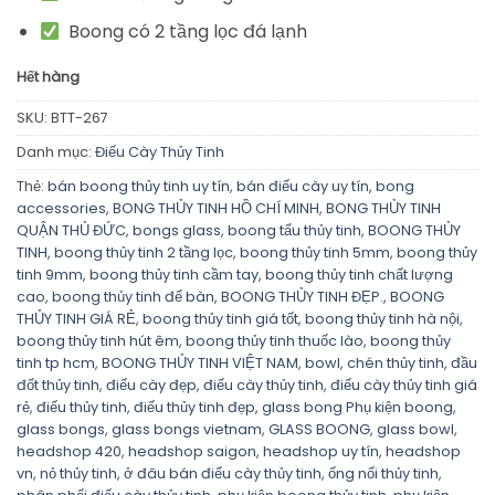
Boong có 2 tầng lọc đá lạnh
Hết hàng
SKU:
BTT-267
Danh mục:
Điếu Cày Thủy Tinh
Thẻ:
bán boong thủy tinh uy tín
,
bán điếu cày uy tín
,
bong
accessories
,
BONG THỦY TINH HỒ CHÍ MINH
,
BONG THỦY TINH
QUẬN THỦ ĐỨC
,
bongs glass
,
boong tẩu thủy tinh
,
BOONG THỦY
TINH
,
boong thủy tinh 2 tầng lọc
,
boong thủy tinh 5mm
,
boong thủy
tinh 9mm
,
boong thủy tinh cầm tay
,
boong thủy tinh chất lượng
cao
,
boong thủy tinh để bàn
,
BOONG THỦY TINH ĐẸP.
,
BOONG
THỦY TINH GIÁ RẺ
,
boong thủy tinh giá tốt
,
boong thủy tinh hà nội
,
boong thủy tinh hút êm
,
boong thủy tinh thuốc lào
,
boong thủy
tinh tp hcm
,
BOONG THỦY TINH VIỆT NAM
,
bowl
,
chén thủy tinh
,
đầu
đốt thủy tinh
,
điếu cày đẹp
,
điếu cày thủy tinh
,
điếu cày thủy tinh giá
rẻ
,
điếu thủy tinh
,
điếu thủy tinh đẹp
,
glass bong Phụ kiện boong
,
glass bongs
,
glass bongs vietnam
,
GLASS BOONG
,
glass bowl
,
headshop 420
,
headshop saigon
,
headshop uy tín
,
headshop
vn
,
nỏ thủy tinh
,
ở đâu bán điếu cày thủy tinh
,
ống nối thủy tinh
,