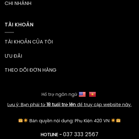
CHI NHÁNH
TÀI KHOẢN
TÀI KHOẢN CỦA TÔI
ƯU ĐÃI
THEO DÕI ĐƠN HÀNG
Hổ trợ ngôn ngữ
Lưu ý: Bạn phải từ
18 tuổi trở lên
để truy cập website này.
Bản quyền nội dụng: Phụ Kiện 420 VN
037 333 2567
HOTLINE -