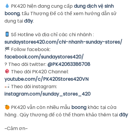
PK420 hiện đang cung cấp
dung dịch vệ sinh
boong
, tẩu Thượng Đế có thể xem hướng dẫn sử
dụng tại
đây
.
Số Hotline và địa chỉ các chi nhánh :
sundaystores420.com/chi-nhanh-sunday-stores/
Follow facebook:
facebook.com/sundaystores420/
? Theo dõi twitter:
@PK42063386708
Theo dõi PK420 Channel:
youtube.com/c/PK420Stores42
0VN
Theo dõi instagram:
instagram.com/sunday_stores_420
PK420 vẫn còn nhiều mẫu
boong
khác tại cửa
hàng . Qúy thượng đế có thể tham khảo thêm tại
đây
~Cảm ơn~