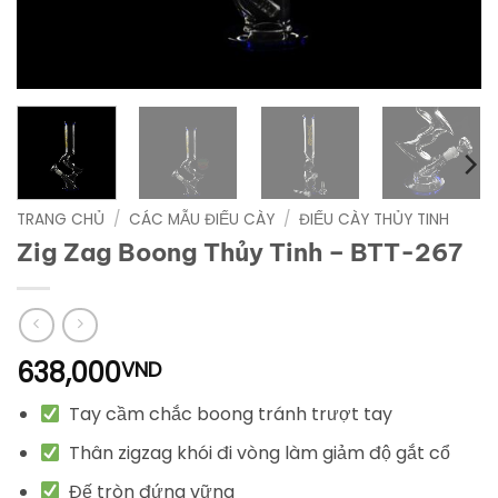
TRANG CHỦ
/
CÁC MẪU ĐIẾU CÀY
/
ĐIẾU CÀY THỦY TINH
Zig Zag Boong Thủy Tinh – BTT-267
638,000
VND
Tay cầm chắc boong tránh trượt tay
Thân zigzag khói đi vòng làm giảm độ gắt cổ
Đế tròn đứng vững