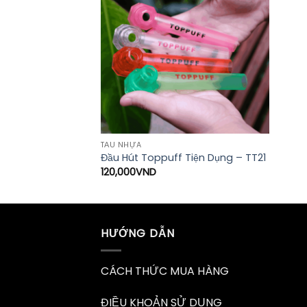
TẨU NHỰA
Đầu Hút Toppuff Tiện Dụng – TT21
120,000
VND
HƯỚNG DẪN
CÁCH THỨC MUA HÀNG
ĐIỀU KHOẢN SỬ DỤNG