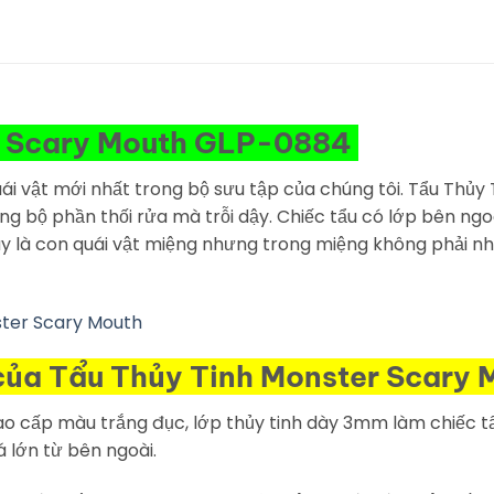
r Scary Mouth GLP-0884
i vật mới nhất trong bộ sưu tập của chúng tôi. Tẩu Thủy
ng bộ phần thối rửa mà trỗi dậy. Chiếc tẩu có lớp bên ngoà
y là con quái vật miệng nhưng trong miệng không phải n
ợi của Tẩu Thủy Tinh Monster Scary
e cao cấp màu trắng đục, lớp thủy tinh dày 3mm làm chiếc
lớn từ bên ngoài.