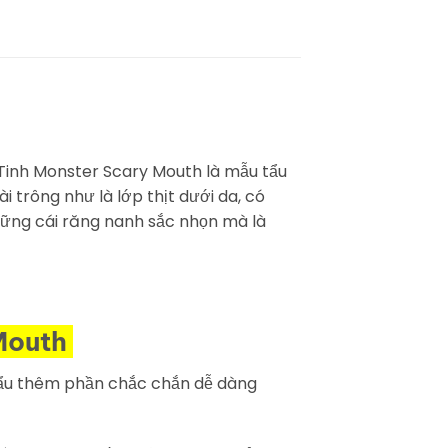
 Tinh Monster Scary Mouth là mẫu tẩu
i trông như là lớp thịt dưới da, có
hững cái răng nanh sắc nhọn mà là
 Mouth
 tẩu thêm phần chắc chắn dễ dàng