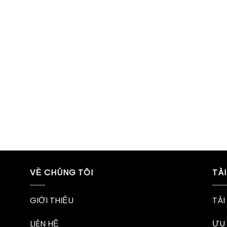
VỀ CHÚNG TÔI
TÀ
GIỚI THIỆU
TÀI
LIÊN HỆ
ƯU 