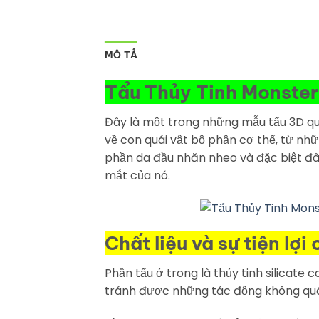
MÔ TẢ
Tẩu Thủy Tinh Monste
Đây là một trong những mẫu tẩu 3D quá
về con quái vật bộ phận cơ thể, từ nhữ
phần da đầu nhăn nheo và đặc biệt đâ
mắt của nó.
Chất liệu và sự tiện l
Phần tẩu ở trong là thủy tinh silicat
tránh được những tác động không quá 