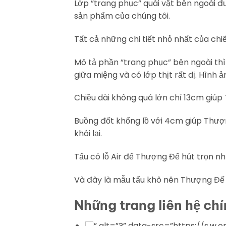
Lớp ”trang phục” quái vật bên ngoài 
sản phẩm của chúng tôi.
Tất cả những chi tiết nhỏ nhất của chi
Mô tả phần ”trang phục” bên ngoài th
giữa miệng và có lớp thịt rất dị. Hình
Chiều dài không quá lớn chỉ 13cm giú
Buồng đốt khổng lồ với 4cm giúp Thượ
khói lại.
Tẩu có lỗ Air để Thượng Đế hút trọn n
Và đây là mẫu tẩu khô nên Thượng Đế 
Những trang liên hệ chi
” alt=”?” data-src=”https://s.w.