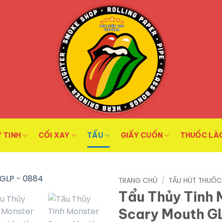
 TINH
CỐI XAY
TẨU
GIẤY CUỐN
THUỐC LÀ
TRANG CHỦ
/
TẨU HÚT THUỐ
Tẩu Thủy Tinh 
Scary Mouth G