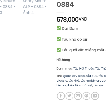
0884
578,000
VND
Dài 13cm
Tẩu khô có air
Tẩu quái vật miệng mắt
Hết hàng
Danh mục:
Tẩu Hút Thuốc
,
Tẩu Thủ
Thẻ:
glass dry pipe
,
tẩu 420
,
tẩu 
classic
,
tẩu khô
,
tẩu moldy creat
tẩu phụ kiện
,
tẩu quái vật
,
tẩu xịn