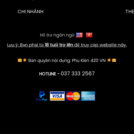
CHI NHÁNH
TH
Hổ trợ ngôn ngữ
Lưu ý: Bạn phải từ
18 tuổi trở lên
để truy cập website này.
Bản quyền nội dụng: Phụ Kiện 420 VN
037 333 2567
HOTLINE -