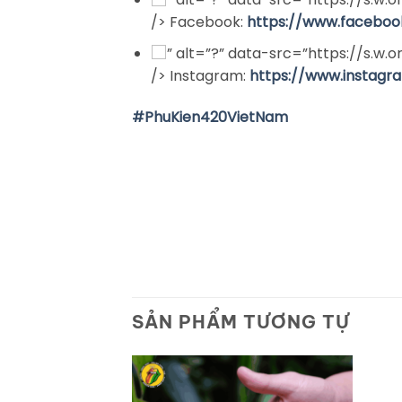
/> Facebook:
https://www.facebo
” alt=”?” data-src=”https://s.w.
/> Instagram:
https://www.instag
#PhuKien420VietNam
SẢN PHẨM TƯƠNG TỰ