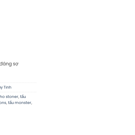
 đáng sợ
y Tinh
cho stoner
,
tẩu
ions
,
tẩu monster
,