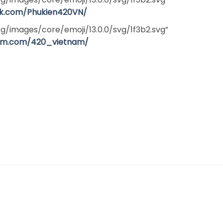
ok.com/Phukien420VN/
org/images/core/emoji/13.0.0/svg/1f3b2.svg”
ram.com/420_vietnam/