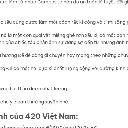
được làm từ nhựa Composite nên độ an toàn là tuyệt đối 
ếc tẩu cũng được làm một cách rất kì công và tỉ mỉ tăng ph
ì nó là một con quái vật miệng ghê rợn xấu xí, có một c
 ảnh của chiếc tẩu phản ảnh sự đáng sợ đến từ những ánh nh
p Thượng Đế dễ dàng di chuyển hay mang theo những chuyế
ng Đế có một hơi cực kì chất lượng cộng với đường kính
hưng hơi thảo dược chất lượng
chú ý clean thường xuyên nhé.
́nh của 420 Việt Nam:
org/images/core/emoji/13.0.0/svg/1f3b2.svg”