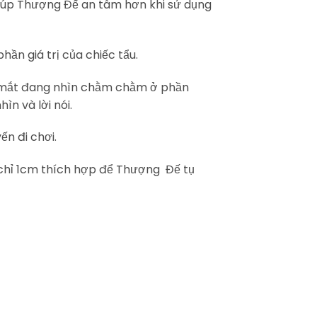
giúp Thượng Đế an tâm hơn khi sử dụng
ần giá trị của chiếc tẩu.
on mắt đang nhìn chằm chằm ở phần
ìn và lời nói.
n đi chơi.
 chỉ 1cm thích hợp để Thượng Đế tụ