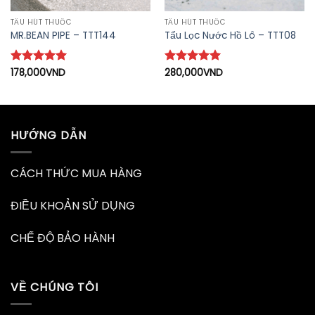
TẨU HÚT THUỐC
TẨU HÚT THUỐC
MR.BEAN PIPE – TTT144
Tẩu Lọc Nước Hồ Lô – TTT08
Được xếp
178,000
VND
Được xếp
280,000
VND
hạng
5
5
hạng
5
5
sao
sao
HƯỚNG DẪN
CÁCH THỨC MUA HÀNG
ĐIỀU KHOẢN SỬ DỤNG
CHẾ ĐỘ BẢO HÀNH
VỀ CHÚNG TÔI