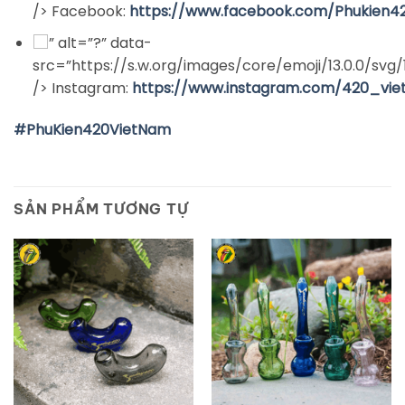
/> Facebook:
https://www.facebook.com/Phukien4
” alt=”?” data-
src=”https://s.w.org/images/core/emoji/13.0.0/svg/
/> Instagram:
https://www.instagram.com/420_vi
#PhuKien420VietNam
SẢN PHẨM TƯƠNG TỰ