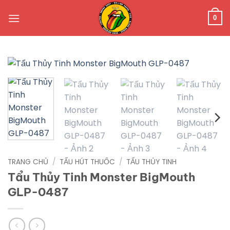
Bỏ
qua
0
nội
dung
TRANG CHỦ
/
TẨU HÚT THUỐC
/
TẨU THỦY TINH
Tẩu Thủy Tinh Monster BigMouth
GLP-0487