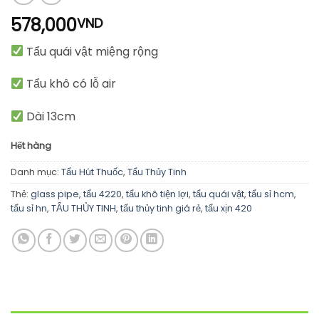
578,000
VND
Tẩu quái vật miệng rộng
Tẩu khô có lỗ air
Dài 13cm
Hết hàng
Danh mục:
Tẩu Hút Thuốc
,
Tẩu Thủy Tinh
Thẻ:
glass pipe
,
tẩu 4220
,
tẩu khô tiện lợi
,
tẩu quái vật
,
tẩu sỉ hcm
,
tẩu sỉ hn
,
TẨU THỦY TINH
,
tẩu thủy tinh giá rẻ
,
tẩu xịn 420