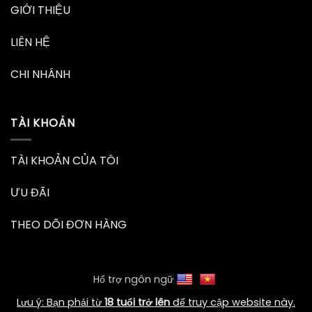
GIỚI THIỆU
LIÊN HỆ
CHI NHÁNH
TÀI KHOẢN
TÀI KHOẢN CỦA TÔI
ƯU ĐÃI
THEO DÕI ĐƠN HÀNG
Hổ trợ ngôn ngữ
Lưu ý: Bạn phải từ
18 tuổi trở lên
để truy cập website này.