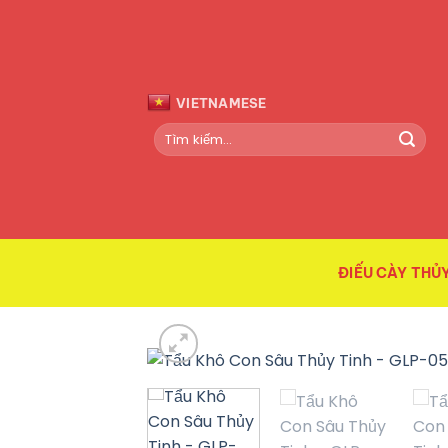
Bỏ
qua
nội
dung
VIETNAMESE
Tìm
kiếm:
ĐIẾU CÀY THỦY