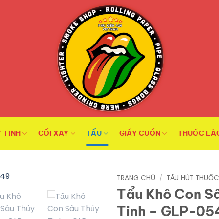
 TINH
CỐI XAY
TẨU
GIẤY CUỐN
THUỐC LÀ
TRANG CHỦ
/
TẨU HÚT THUỐ
Tẩu Khô Con S
Tinh – GLP-05