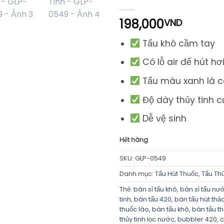
198,000
VND
Tẩu khô cầm tay
Có lỗ air để hút hơi
Tẩu màu xanh lá 
Độ dày thủy tinh 
Dễ vệ sinh
Hết hàng
SKU:
GLP-0549
Danh mục:
Tẩu Hút Thuốc
,
Tẩu Thủ
Thẻ:
bán sỉ tẩu khô
,
bán sỉ tẩu nư
tinh
,
bán tẩu 420
,
bán tẩu hút th
thuốc lào
,
bán tẩu khô
,
bán tẩu th
thủy tinh lọc nước
,
bubbler 420
,
c