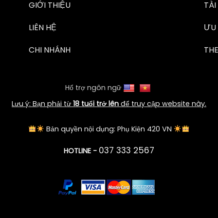
GIỚI THIỆU
TÀI
LIÊN HỆ
ƯU 
CHI NHÁNH
TH
Hổ trợ ngôn ngữ
Lưu ý: Bạn phải từ
18 tuổi trở lên
để truy cập website này.
Bản quyền nội dụng: Phụ Kiện 420 VN
037 333 2567
HOTLINE -