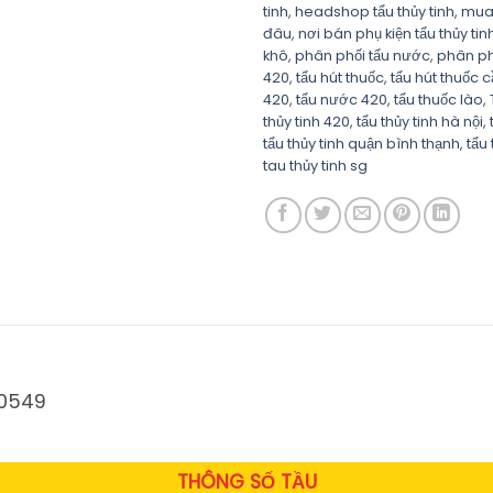
tinh
,
headshop tẩu thủy tinh
,
mua 
đâu
,
nơi bán phụ kiện tẩu thủy tin
khô
,
phân phối tẩu nước
,
phân phố
420
,
tẩu hút thuốc
,
tẩu hút thuốc 
420
,
tẩu nước 420
,
tẩu thuốc lào
,
thủy tinh 420
,
tẩu thủy tinh hà nội
,
tẩu thủy tinh quận bình thạnh
,
tẩu 
tau thủy tinh sg
-0549
THÔNG SỐ TẦU