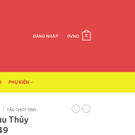
0
ĐĂNG NHẬP
0
VND
O
PHỤ KIỆN
C
/
TẨU THỦY TINH
âu Thủy
49