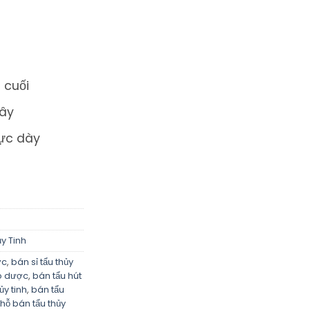
 cuối
cây
cực dày
y Tinh
ớc
,
bán sỉ tẩu thủy
ảo dược
,
bán tẩu hút
ủy tinh
,
bán tẩu
hỗ bán tẩu thủy