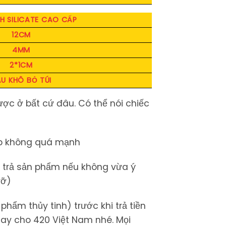
H SILICATE CAO CẤP
12CM
4MM
2*1CM
U KHÔ BỎ TÚI
ược ở bất cứ đâu. Có thể nói chiếc
ập không quá mạnh
trả sản phẩm nếu không vừa ý
ỡ)
hẩm thủy tinh) trước khi trả tiền
gay cho 420 Việt Nam nhé. Mọi