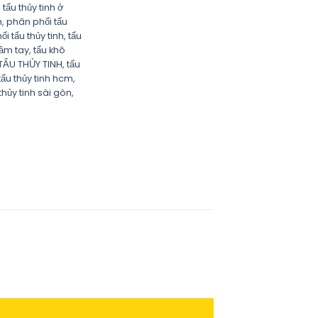
tẩu thủy tinh ở
h
,
phân phối tẩu
i tẩu thủy tinh
,
tẩu
cầm tay
,
tẩu khô
TẨU THỦY TINH
,
tẩu
tẩu thủy tinh hcm
,
thủy tinh sài gòn
,