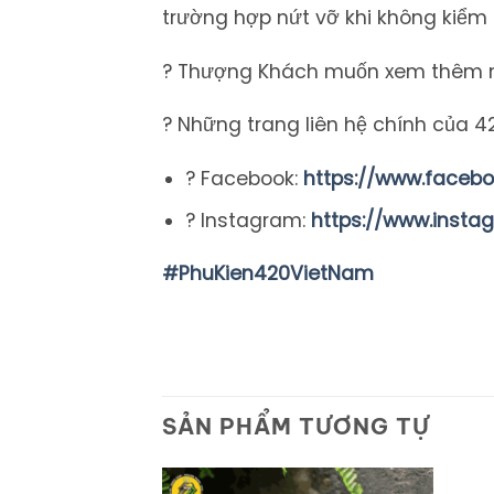
trường hợp nứt vỡ khi không kiểm
? Thượng Khách muốn xem thêm n
? Những trang liên hệ chính của 4
? Facebook:
https://www.faceb
? Instagram:
https://www.inst
#PhuKien420VietNam
SẢN PHẨM TƯƠNG TỰ