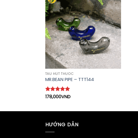
TẨU HÚT THUỐC
MR.BEAN PIPE – TTT144
Được xếp
178,000
VND
hạng
5
5
sao
HƯỚNG DẪN