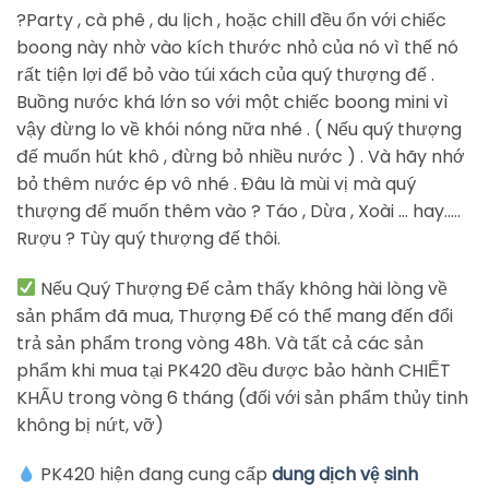
?Party , cà phê , du lịch , hoặc chill đều ổn với chiếc
boong này nhờ vào kích thước nhỏ của nó vì thế nó
rất tiện lợi để bỏ vào túi xách của quý thượng đế .
Buồng nước khá lớn so với một chiếc boong mini vì
vậy đừng lo về khói nóng nữa nhé . ( Nếu quý thượng
đế muốn hút khô , đừng bỏ nhiều nước ) . Và hãy nhớ
bỏ thêm nước ép vô nhé . Đâu là mùi vị mà quý
thượng đế muốn thêm vào ? Táo , Dừa , Xoài … hay…..
Rượu ? Tùy quý thượng đế thôi.
Nếu Quý Thượng Đế cảm thấy không hài lòng về
sản phẩm đã mua, Thượng Đế có thể mang đến đổi
trả sản phẩm trong vòng 48h. Và tất cả các sản
phẩm khi mua tại PK420 đều được bảo hành CHIẾT
KHẤU trong vòng 6 tháng (đối với sản phẩm thủy tinh
không bị nứt, vỡ)
PK420 hiện đang cung cấp
dung dịch vệ sinh