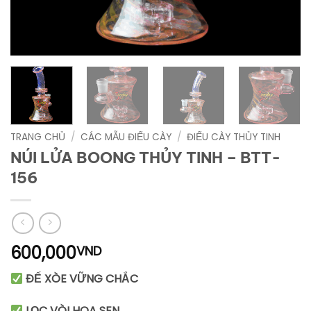
TRANG CHỦ
/
CÁC MẪU ĐIẾU CÀY
/
ĐIẾU CÀY THỦY TINH
NÚI LỬA BOONG THỦY TINH – BTT-
156
600,000
VND
ĐẾ XÒE VỮNG CHẮC
LỌC VÒI HOA SEN