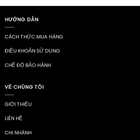
HƯỚNG DẪN
CÁCH THỨC MUA HÀNG
ĐIỀU KHOẢN SỬ DỤNG
CHẾ ĐỘ BẢO HÀNH
VỀ CHÚNG TÔI
GIỚI THIỆU
LIÊN HỆ
CHI NHÁNH