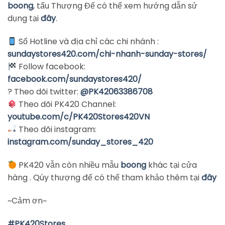
boong
, tẩu Thượng Đế có thể xem hướng dẫn sử
dụng tại
đây
.
Số Hotline và địa chỉ các chi nhánh :
sundaystores420.com/chi-nhanh-sunday-stores/
Follow facebook:
facebook.com/sundaystores420/
? Theo dõi twitter:
@PK42063386708
Theo dõi PK420 Channel:
youtube.com/c/PK420Stores42
0VN
Theo dõi instagram:
instagram.com/sunday_stores_420
PK420 vẫn còn nhiều mẫu
boong
khác tại cửa
hàng . Qúy thượng đế có thể tham khảo thêm tại
đây
~Cảm ơn~
#
PK420Stores