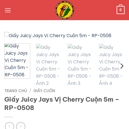
Bỏ
qua
0
nội
dung
TRANG CHỦ
/
GIẤY CUỐN
Giấy Juicy Jays Vị Cherry Cuộn 5m –
RP-0508