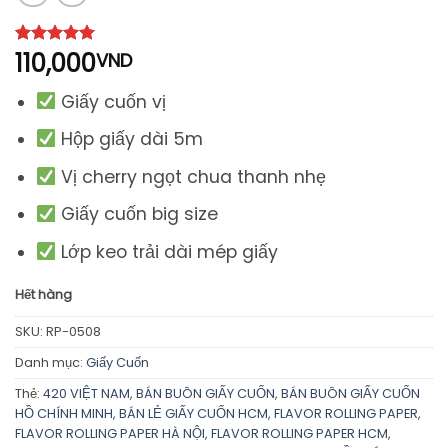
110,000
5
1
trên 5
VND
dựa trên
đánh giá
Giấy cuốn vị
Hộp giấy dài 5m
Vị cherry ngọt chua thanh nhẹ
Giấy cuốn big size
Lớp keo trải dài mép giấy
Hết hàng
SKU:
RP-0508
Danh mục:
Giấy Cuốn
Thẻ:
420 VIỆT NAM
,
BÁN BUÔN GIẤY CUỐN
,
BÁN BUÔN GIẤY CUỐN
HỒ CHÍNH MINH
,
BÁN LẺ GIẤY CUỐN HCM
,
FLAVOR ROLLING PAPER
,
FLAVOR ROLLING PAPER HÀ NỘI
,
FLAVOR ROLLING PAPER HCM
,