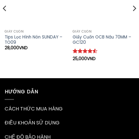
GIẤY CUỐN
GIẤY CUỐN
Tips Lọc Hình Nón SUNDAY –
Giấy Cuốn OCB Nâu 70MM –
TO09
GC120
28,000
VND
Được xếp
25,000
VND
hạng
4.5
5 sao
HƯỚNG DẪN
CÁCH THỨC MUA HÀNG
ĐIỀU KHOẢN SỬ DỤNG
CHẾ ĐỘ BẢO HÀNH