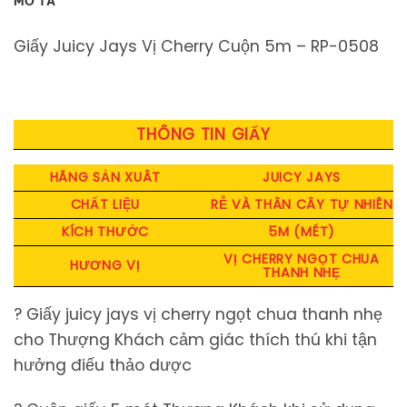
MÔ TẢ
Giấy Juicy Jays Vị Cherry Cuộn 5m – RP-0508
THÔNG TIN GIẤY
HÃNG SẢN XUÂT
JUICY JAYS
CHẤT LIỆU
RỄ VÀ THÂN CÂY TỰ NHIÊN
KÍCH THƯỚC
5M (MÉT)
VỊ CHERRY NGỌT CHUA
HƯƠNG VỊ
THANH NHẸ
? Giấy juicy jays vị cherry ngọt chua thanh nhẹ
cho Thượng Khách cảm giác thích thú khi tận
hưởng điếu thảo dược