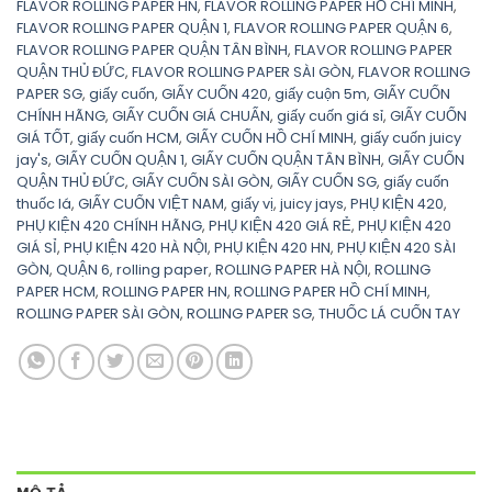
FLAVOR ROLLING PAPER HN
,
FLAVOR ROLLING PAPER HỒ CHÍ MINH
,
FLAVOR ROLLING PAPER QUẬN 1
,
FLAVOR ROLLING PAPER QUẬN 6
,
FLAVOR ROLLING PAPER QUẬN TÂN BÌNH
,
FLAVOR ROLLING PAPER
QUẬN THỦ ĐỨC
,
FLAVOR ROLLING PAPER SÀI GÒN
,
FLAVOR ROLLING
PAPER SG
,
giấy cuốn
,
GIẤY CUỐN 420
,
giấy cuộn 5m
,
GIẤY CUỐN
CHÍNH HÃNG
,
GIẤY CUỐN GIÁ CHUẨN
,
giấy cuốn giá sỉ
,
GIẤY CUỐN
GIÁ TỐT
,
giấy cuốn HCM
,
GIẤY CUỐN HỒ CHÍ MINH
,
giấy cuốn juicy
jay's
,
GIẤY CUỐN QUẬN 1
,
GIẤY CUỐN QUẬN TÂN BÌNH
,
GIẤY CUỐN
QUẬN THỦ ĐỨC
,
GIẤY CUỐN SÀI GÒN
,
GIẤY CUỐN SG
,
giấy cuốn
thuốc lá
,
GIẤY CUỐN VIỆT NAM
,
giấy vị
,
juicy jays
,
PHỤ KIỆN 420
,
PHỤ KIỆN 420 CHÍNH HÃNG
,
PHỤ KIỆN 420 GIÁ RẺ
,
PHỤ KIỆN 420
GIÁ SỈ
,
PHỤ KIỆN 420 HÀ NỘI
,
PHỤ KIỆN 420 HN
,
PHỤ KIỆN 420 SÀI
GÒN
,
QUẬN 6
,
rolling paper
,
ROLLING PAPER HÀ NỘI
,
ROLLING
PAPER HCM
,
ROLLING PAPER HN
,
ROLLING PAPER HỒ CHÍ MINH
,
ROLLING PAPER SÀI GÒN
,
ROLLING PAPER SG
,
THUỐC LÁ CUỐN TAY