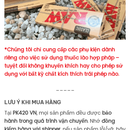
*Chúng tôi chỉ cung cấp các phụ kiện dành
riêng cho việc sử dụng thuốc lào hợp pháp –
tuyệt đối không khuyến khích hay cho phép sử
dụng với bất kỳ chất kích thích trái phép nào.
_____
LƯU Ý KHI MUA HÀNG
Tại
PK420 VN
,
mọi
sản
phẩm
đều
được
bảo
hành
trong
quá
trình
vận
chuyển
.
Nhớ
đồng
kiểm
hàng
với
shipper
,
nếu
sản
phẩm
lỗi/
vỡ,
hãy