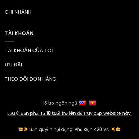
CHI NHÁNH
TÀI KHOẢN
TÀI KHOẢN CỦA TÔI
ƯU ĐÃI
THEO DÕI ĐƠN HÀNG
Hổ trợ ngôn ngữ
Lưu ý: Bạn phải từ
18 tuổi trở lên
để truy cập website này.
Bản quyền nội dụng: Phụ Kiện 420 VN