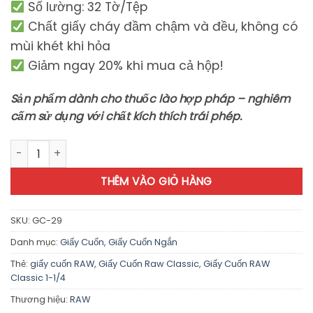
Số lường: 32 Tờ/Tệp
Chất giấy cháy đầm chậm và đều, không có
mùi khét khi hỏa
Giảm ngay 20% khi mua cả hộp!
Sản phẩm dành cho thuốc lào hợp pháp – nghiêm
cấm sử dụng với chất kích thích trái phép.
Giấy Cuốn RAW Classic 1-1/4 - GC29 số lượng
THÊM VÀO GIỎ HÀNG
SKU:
GC-29
Danh mục:
Giấy Cuốn
,
Giấy Cuốn Ngắn
Thẻ:
giấy cuốn RAW
,
Giấy Cuốn Raw Classic
,
Giấy Cuốn RAW
Classic 1-1/4
Thương hiệu:
RAW