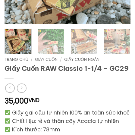
TRANG CHỦ
/
GIẤY CUỐN
/
GIẤY CUỐN NGẮN
Giấy Cuốn RAW Classic 1-1/4 – GC29
35,000
VND
Giấy gai dầu tự nhiên 100% an toàn sức khoẻ
Chất liệu: rễ và thân cây Acacia tự nhiên
Kích thước: 78mm