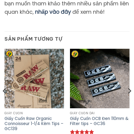
bạn muốn tham khảo thêm nhiều sản phẩm liên
quan khác,
nhấp vào đây
để xem nhé!
SẢN PHẨM TƯƠNG TỰ
GIẤY CUỐN
GIẤY CUỐN DÀI
Giấy Cuốn Raw Organic
Giấy Cuốn OCB Đen 110mm &
Connoisseur 1-1/4 Kèm Tips –
Filter tips – GC36
GC139