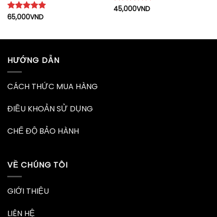
Được xếp
45,000
VND
hạng
5
5
Được xếp
65,000
VND
sao
hạng
5
5
sao
HƯỚNG DẪN
CÁCH THỨC MUA HÀNG
ĐIỀU KHOẢN SỬ DỤNG
CHẾ ĐỘ BẢO HÀNH
VỀ CHÚNG TÔI
GIỚI THIỆU
LIÊN HỆ