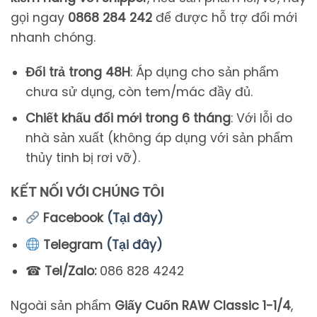
gọi
ngay
0868
284
242
để
được
hỗ
trợ
đổi
mới
nhanh
chóng.
Đổi
trả
trong
48H
:
Áp
dụng
cho
sản
phẩm
chưa
sử
dụng,
còn
tem/
mác
đầy
đủ.
Chiết
khấu
đổi
mới
trong
6
tháng
:
Với
lỗi
do
nhà
sản
xuất (
không
áp
dụng
với
sản
phẩm
thủy
tinh
bị
rơi
vỡ).
KẾT NỐI VỚI CHÚNG TÔI
Facebook
(Tại đây)
Telegram
(Tại đây)
☎
Tel/Zalo:
086 828 4242
Ngoài sản phẩm
Giấy Cuốn RAW Classic 1-1/4
,