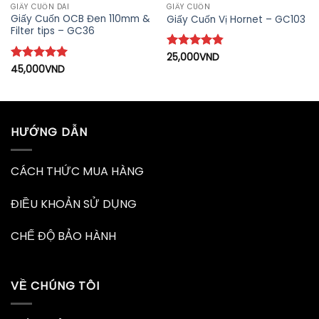
GIẤY CUỐN DÀI
GIẤY CUỐN
Giấy Cuốn OCB Đen 110mm &
Giấy Cuốn Vị Hornet – GC103
Filter tips – GC36
Được xếp
25,000
VND
hạng
4.86
Được xếp
45,000
VND
5 sao
hạng
5
5
sao
HƯỚNG DẪN
CÁCH THỨC MUA HÀNG
ĐIỀU KHOẢN SỬ DỤNG
CHẾ ĐỘ BẢO HÀNH
VỀ CHÚNG TÔI