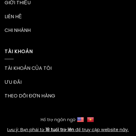
GIỚI THIỆU
LIÊN HỆ
CHI NHÁNH
TÀI KHOẢN
TÀI KHOẢN CỦA TÔI
ƯU ĐÃI
THEO DÕI ĐƠN HÀNG
Hổ trợ ngôn ngữ
Lưu ý: Bạn phải từ
18 tuổi trở lên
để truy cập website này.