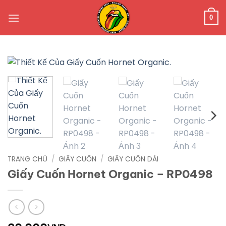
Bỏ
qua
0
nội
dung
TRANG CHỦ
/
GIẤY CUỐN
/
GIẤY CUỐN DÀI
Giấy Cuốn Hornet Organic – RP0498