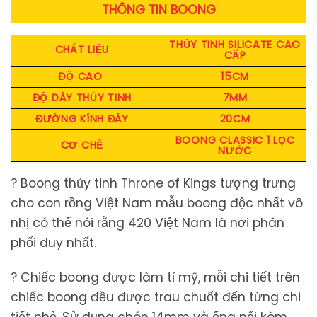
THÔNG TIN BOONG
THỦY TINH SILICATE CAO
CHẤT LIỆU
CẤP
ĐỘ CAO
15CM
ĐỘ DÀY THỦY TINH
7MM
ĐƯỜNG KÍNH ĐÁY
20CM
BOONG CLASSIC 1 LỌC
CƠ CHẾ
NƯỚC
? Boong thủy tinh Throne of Kings tượng trưng
cho con rồng Việt Nam mẫu boong độc nhất vô
nhị có thể nói rằng 420 Việt Nam là nơi phân
phối duy nhất.
? Chiếc boong được làm tỉ mỹ, mỗi chi tiết trên
chiếc boong đều được trau chuốt đến từng chi
tiết nhỏ. Sử dụng chén 14mm và ống nối kèm