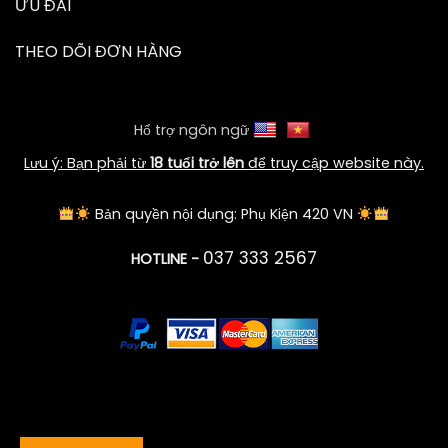
ƯU ĐÃI
THEO DÕI ĐƠN HÀNG
Hổ trợ ngôn ngữ
Lưu ý: Bạn phải từ
18 tuổi trở lên
để truy cập website này.
Bản quyền nội dụng: Phụ Kiện 420 VN
037 333 2567
HOTLINE -