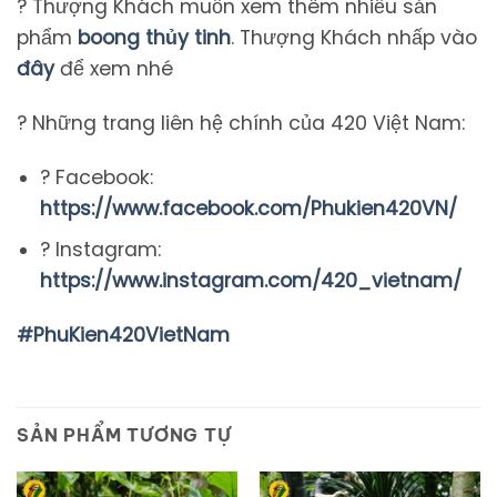
? Thượng Khách muốn xem thêm nhiều sản
phẩm
boong thủy tinh
. Thượng Khách nhấp vào
đây
để xem nhé
? Những trang liên hệ chính của 420 Việt Nam:
? Facebook:
https://www.facebook.com/Phukien420VN/
? Instagram:
https://www.instagram.com/420_vietnam/
#PhuKien420VietNam
SẢN PHẨM TƯƠNG TỰ