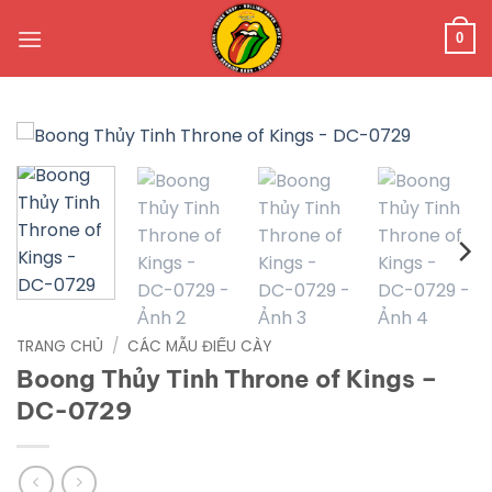
Bỏ
qua
0
nội
dung
TRANG CHỦ
/
CÁC MẪU ĐIẾU CÀY
Boong Thủy Tinh Throne of Kings –
DC-0729