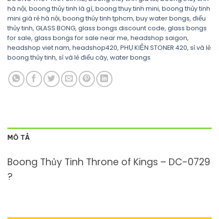
hà nội
,
boong thủy tinh là gì
,
boong thuy tinh mini
,
boong thủy tinh
mini giá rẻ hà nội
,
boong thủy tinh tphcm
,
buy water bongs
,
điếu
thủy tinh
,
GLASS BONG
,
glass bongs discount code
,
glass bongs
for sale
,
glass bongs for sale near me
,
headshop saigon
,
headshop viet nam
,
headshop420
,
PHỤ KIỆN STONER 420
,
sỉ và lẻ
boong thủy tinh
,
sỉ và lẻ điếu cày
,
water bongs
MÔ TẢ
Boong Thủy Tinh Throne of Kings – DC-0729
?