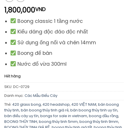
1,800,000
VND
Boong classic 1 tầng nước
Kiểu dáng độc đáo độc nhất
Sử dụng ống nối và chén 14mm
Boong để bàn
Nước đổ vừa 300ml
Hết hàng
SKU:
DC-0729
Danh mục:
Các Mẫu Điếu Cày
Thẻ:
420 glass bong
,
420 headshop
,
420 VIỆT NAM
,
bán boong
thủy tinh
,
bán boong thủy tinh giá rẻ
,
bán boong thủy tinh uy tín
,
bán điếu cày uy tín
,
bongs for sale in vietnam
,
boong đầu rồng
,
BOONG THỦY TINH
,
boong thủy tinh 5mm
,
boong thủy tinh 9mm
,
BOONG THỦY TINH GIÁ RẺ
,
boong thủy tinh giá tốt
,
boong thủy tinh