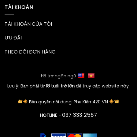
TÀI KHOẢN
TÀI KHOẢN CỦA TÔI
ƯU ĐÃI
THEO DÕI ĐƠN HÀNG
Hổ trợ ngôn ngữ
Lưu ý: Bạn phải từ
18 tuổi trở lên
để truy cập website này.
Bản quyền nội dụng: Phụ Kiện 420 VN
037 333 2567
HOTLINE -