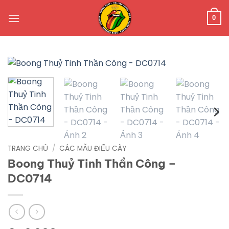
Bỏ
qua
0
nội
dung
TRANG CHỦ
/
CÁC MẪU ĐIẾU CÀY
Boong Thuỷ Tinh Thần Công –
DC0714