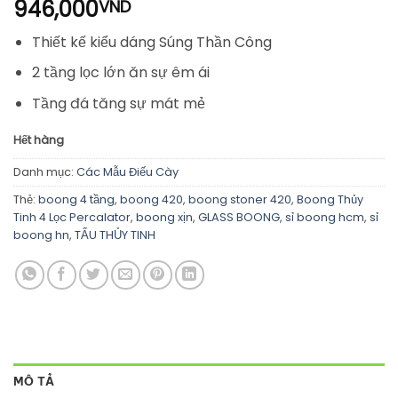
946,000
VND
Thiết kế kiểu dáng Súng Thần Công
2 tầng lọc lớn ăn sự êm ái
Tầng đá tăng sự mát mẻ
Hết hàng
Danh mục:
Các Mẫu Điếu Cày
Thẻ:
boong 4 tầng
,
boong 420
,
boong stoner 420
,
Boong Thủy
Tinh 4 Lọc Percalator
,
boong xịn
,
GLASS BOONG
,
sỉ boong hcm
,
sỉ
boong hn
,
TẨU THỦY TINH
MÔ TẢ