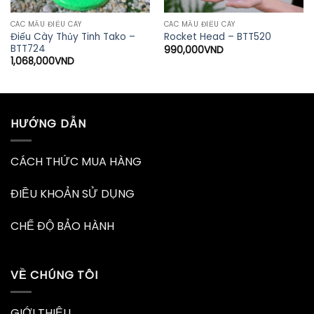
CÁC MẪU ĐIẾU CÀY
CÁC MẪU ĐIẾU CÀY
Điếu Cày Thủy Tinh Tako –
Rocket Head – BTT520
BTT724
990,000
VND
1,068,000
VND
HƯỚNG DẪN
CÁCH THỨC MUA HÀNG
ĐIỀU KHOẢN SỬ DỤNG
CHẾ ĐỘ BẢO HÀNH
VỀ CHÚNG TÔI
GIỚI THIỆU