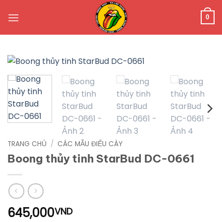
Bỏ
qua
0
nội
dung
TRANG CHỦ
/
CÁC MẪU ĐIẾU CÀY
Boong thủy tinh StarBud DC-0661
645,000
VND