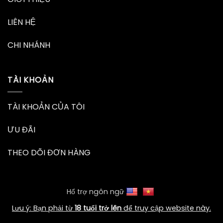
LIÊN HỆ
CHI NHÁNH
TÀI KHOẢN
TÀI KHOẢN CỦA TÔI
ƯU ĐÃI
THEO DÕI ĐƠN HÀNG
Hổ trợ ngôn ngữ
Lưu ý: Bạn phải từ
18 tuổi trở lên
để truy cập website này.