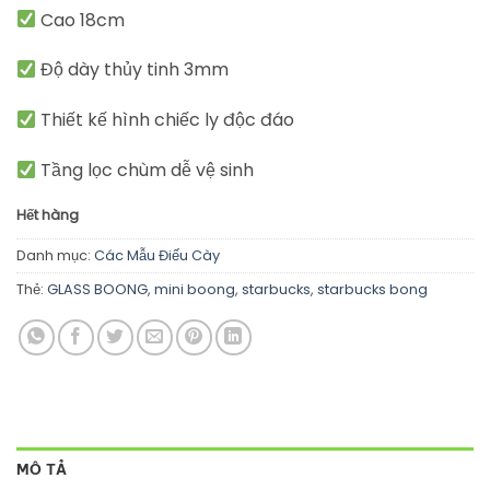
Cao 18cm
Độ dày thủy tinh 3mm
Thiết kế hình chiếc ly độc đáo
Tầng lọc chùm dễ vệ sinh
Hết hàng
Danh mục:
Các Mẫu Điếu Cày
Thẻ:
GLASS BOONG
,
mini boong
,
starbucks
,
starbucks bong
MÔ TẢ