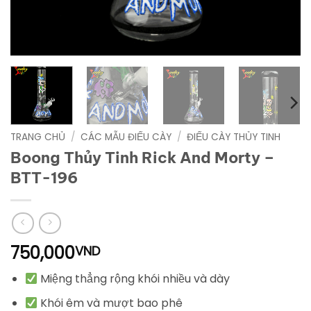
TRANG CHỦ
/
CÁC MẪU ĐIẾU CÀY
/
ĐIẾU CÀY THỦY TINH
Boong Thủy Tinh Rick And Morty –
BTT-196
750,000
VND
Miệng thẳng rộng khói nhiều và dày
Khói êm và mượt bao phê