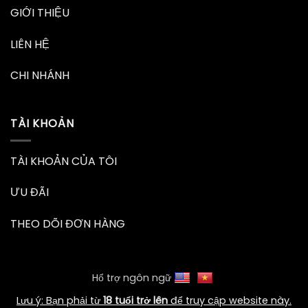
GIỚI THIỆU
LIÊN HỆ
CHI NHÁNH
TÀI KHOẢN
TÀI KHOẢN CỦA TÔI
ƯU ĐÃI
THEO DÕI ĐƠN HÀNG
Hổ trợ ngôn ngữ
Lưu ý: Bạn phải từ
18 tuổi trở lên
để truy cập website này.