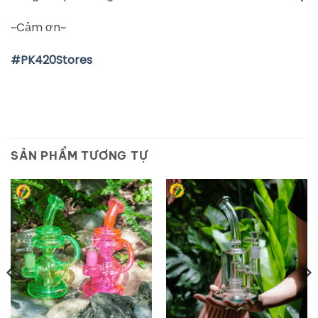
~Cảm ơn~
#
PK420Stores
SẢN PHẨM TƯƠNG TỰ