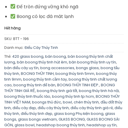
Đế tròn đứng vững khó ngã
Boong có lọc đá mát lạnh
Hết hàng
SKU:
BTT - 196
Danh mục:
Điếu Cày Thủy Tinh
Thẻ:
420 glass boong
,
bán boong
,
bán boong thủy tinh chất
lượng
,
bán boong thủy tinh hút êm
,
bán boong thủy tinh uy tín
,
bán điếu cày uy tín
,
bong accessories
,
bongs glass
,
boong tẩu
thủy tinh
,
BOONG THỦY TINH
,
boong thủy tinh 5mm
,
boong thủy
tinh 9mm
,
boong thủy tinh cầm tay
,
boong thủy tinh chất lượng
cao
,
boong thủy tinh để bàn
,
BOONG THỦY TINH ĐẸP.
,
BOONG
THỦY TINH GIÁ RẺ
,
boong thủy tinh giá tốt
,
boong thủy tinh hà nội
,
boong thủy tinh thuốc lào
,
boong thủy tinh tp hcm
,
BOONG THỦY
TINH VIỆT NAM
,
boongs thủ đức
,
bowl
,
chén thủy tinh
,
đầu đốt thủy
tinh
,
điếu cày đẹp
,
điếu cày thủy tinh
,
điếu cày thủy tinh giá rẻ
,
điếu
thủy tinh
,
điếu thủy tinh đẹp
,
glass bong Phụ kiện boong
,
glass
bongs
,
glass bongs vietnam
,
GLASS BOONG
,
GLASS BOONG SÀI
GÒN
,
glass bowl
,
headshop boong thủy tinh
,
headshop uy tín
,