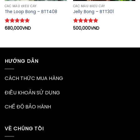
CÁC MẪU ĐIẾU CÀY
CÁC MẪU ĐIẾU CÀY
The Loop Bong – BTT408
Jelly Bong – BTT301
Được xếp
680,000
VND
Được xếp
500,000
VND
hạng
5
5
hạng
5
5
sao
sao
HƯỚNG DẪN
CÁCH THỨC MUA HÀNG
ĐIỀU KHOẢN SỬ DỤNG
CHẾ ĐỘ BẢO HÀNH
VỀ CHÚNG TÔI