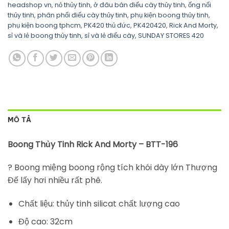
headshop vn
,
nỏ thủy tinh
,
ở đâu bán điếu cày thủy tinh
,
ống nối
thủy tinh
,
phân phối điếu cày thủy tinh
,
phụ kiện boong thủy tinh
,
phụ kiện boong tphcm
,
PK420 thủ đức
,
PK420420
,
Rick And Morty
,
sỉ và lẻ boong thủy tinh
,
sỉ và lẻ điếu cày
,
SUNDAY STORES 420
MÔ TẢ
Boong Thủy Tinh Rick And Morty – BTT-196
? Boong miệng boong rộng tích khói dày lớn Thượng
Đế lấy hơi nhiều rất phê.
Chất liệu: thủy tinh silicat chất lượng cao
Độ cao: 32cm