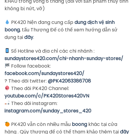
KHẤU trong vòng 6 tháng (đối với sản phẩm thủy tinh
không bị nứt, vỡ)
PK420 hiện đang cung cấp
dung dịch vệ sinh
boong
, tẩu Thượng Đế có thể xem hướng dẫn sử
dụng tại
đây
.
Số Hotline và địa chỉ các chi nhánh :
sundaystores420.com/chi-nhanh-sunday-stores/
Follow facebook:
facebook.com/sundaystores420/
? Theo dõi twitter:
@PK42063386708
Theo dõi PK420 Channel:
youtube.com/c/PK420Stores42
0VN
Theo dõi instagram:
instagram.com/sunday_stores_420
PK420 vẫn còn nhiều mẫu
boong
khác tại cửa
hàng . Qúy thượng đế có thể tham khảo thêm tại
đây