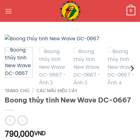
Bỏ
qua
0
nội
dung
TRANG CHỦ
/
CÁC MẪU ĐIẾU CÀY
Boong thủy tinh New Wave DC-0667
790,000
VND