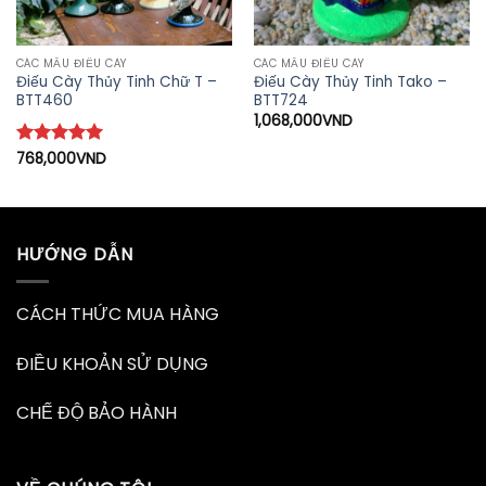
CÁC MẪU ĐIẾU CÀY
CÁC MẪU ĐIẾU CÀY
Điếu Cày Thủy Tinh Chữ T –
Điếu Cày Thủy Tinh Tako –
BTT460
BTT724
1,068,000
VND
Được xếp
768,000
VND
hạng
5
5
sao
HƯỚNG DẪN
CÁCH THỨC MUA HÀNG
ĐIỀU KHOẢN SỬ DỤNG
CHẾ ĐỘ BẢO HÀNH