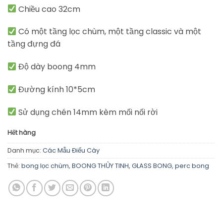
Chiều cao 32cm
Có một tầng lọc chùm, một tầng classic và một
tầng đựng đá
Độ dày boong 4mm
Đường kính 10*5cm
Sử dụng chén 14mm kèm mối nối rời
Hết hàng
Danh mục:
Các Mẫu Điếu Cày
Thẻ:
bong lọc chùm
,
BOONG THỦY TINH
,
GLASS BONG
,
perc bong