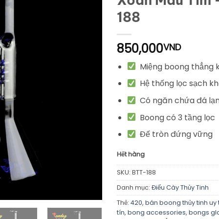
188
850,000
VND
Miệng boong thẳng k
Hệ thống lọc sạch kh
Có ngăn chứa đá lạ
Boong có 3 tầng lọc
Đế tròn đứng vững
Hết hàng
SKU:
BTT-188
Danh mục:
Điếu Cày Thủy Tinh
Thẻ:
420
,
bán boong thủy tinh uy 
tín
,
bong accessories
,
bongs gl