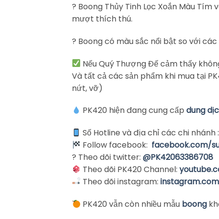
? Boong Thủy Tinh Lọc Xoắn Màu Tím vơ
mượt thích thú.
? Boong có màu sắc nổi bật so với c
Nếu Quý Thượng Đế cảm thấy không 
Và tất cả các sản phẩm khi mua tại 
nứt, vỡ)
PK420 hiện đang cung cấp
dung dị
Số Hotline và địa chỉ các chi nhánh 
Follow facebook:
facebook.com/s
? Theo dõi twitter:
@PK42063386708
Theo dõi PK420 Channel:
youtube.
Theo dõi instagram:
instagram.co
PK420 vẫn còn nhiều mẫu
boong
kh