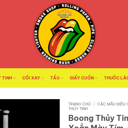
 TINH
CỐI XAY
TẨU
GIẤY CUỐN
THUỐC LÀ
TRANG CHỦ
/
CÁC MẪU ĐIẾU 
THỦY TINH
Boong Thủy Tin
Xoắn Màu Tím