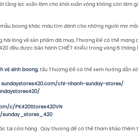
́i tầng lọc xoắn làm cho khói xoắn vòng không còn làm g
ác mẫu boong khác màu tím dành cho những người mơ mộ
hài lòng về sản phẩm đã mua, Thượng Đế có thể mang đ
PK420 đều được bảo hành CHIẾT KHẤU trong vòng 6 tháng (đ
ch vệ sinh boong
, tẩu Thượng Đế có thể xem hướng dẫn sử
:
sundaystores420.com/chi-nhanh-sunday-stores/
undaystores420/
com/c/PK420Stores42
0VN
m/sunday_stores_420
ác tại cửa hàng . Qúy thượng đế có thể tham khảo thêm 