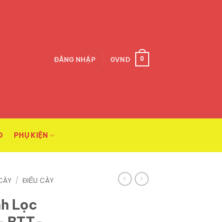
0
ĐĂNG NHẬP
0
VND
O
PHỤ KIỆN
CÀY
/
ĐIẾU CÀY
h Lọc
 – BTT-