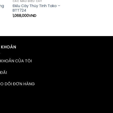
CÁC MẪU ĐIẾU CÀY
ắng
Điếu Cày Thủy Tinh Tako –
BTT724
1,068,000
VND
I KHOẢN
 KHOẢN CỦA TÔI
ĐÃI
EO DÕI ĐƠN HÀNG