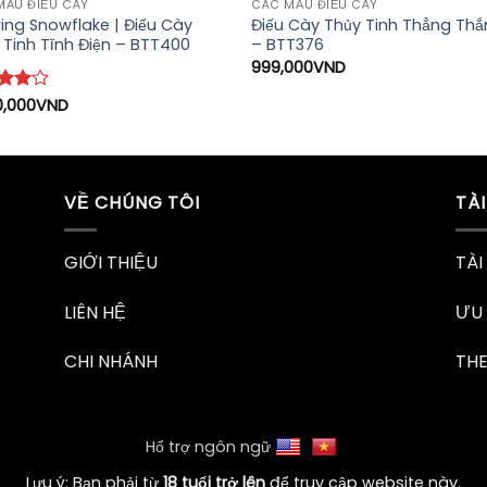
MẪU ĐIẾU CÀY
CÁC MẪU ĐIẾU CÀY
ing Snowflake | Điếu Cày
Điếu Cày Thủy Tinh Thẳng Th
 Tinh Tĩnh Điện – BTT400
– BTT376
999,000
VND
c
0,000
VND
hạng
sao
VỀ CHÚNG TÔI
TÀ
GIỚI THIỆU
TÀI
LIÊN HỆ
ƯU 
CHI NHÁNH
TH
Hổ trợ ngôn ngữ
Lưu ý: Bạn phải từ
18 tuổi trở lên
để truy cập website này.