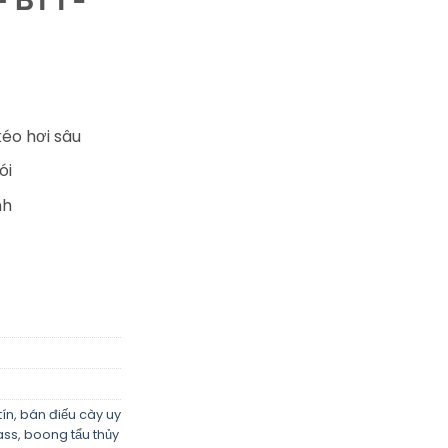
éo hơi sâu
ói
nh
tín
,
bán điếu cày uy
ass
,
boong tẩu thủy