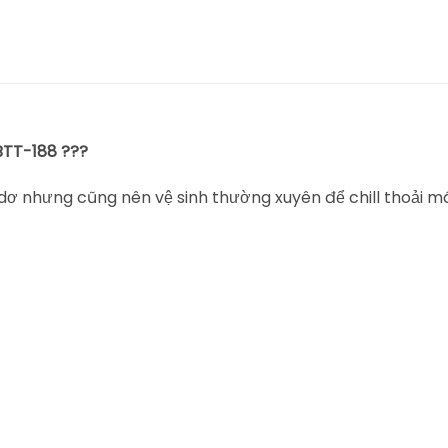
 BTT-188 ???
 dơ nhưng cũng nên vệ sinh thường xuyên để chill thoải má