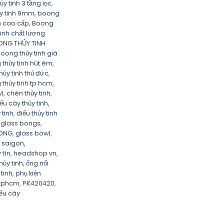
y tinh 3 tầng lọc
,
y tinh 9mm
,
boong
h cao cấp
,
Boong
inh chất lượng
NG THỦY TINH
oong thủy tinh giá
thủy tinh hút êm
,
̉y tinh thủ đức
,
thủy tinh tp hcm
,
l
,
chén thủy tinh
,
ếu cày thủy tinh
,
 tinh
,
điếu thủy tinh
,
glass bongs
,
ONG
,
glass bowl
,
 saigon
,
tín
,
headshop vn
,
hủy tinh
,
ống nối
tinh
,
phụ kiện
 tphcm
,
PK420420
,
iếu cày