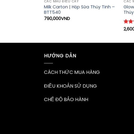
CÁC MẪU ĐIẾU CÀY
CÁC 
Milk Carton | Hộp Sữa Thủy Tinh –
Glow
 BTT59
BTT540
Thủy
790,000
VND
Đượ
2,60
xếp 
4
5 
HƯỚNG DẪN
CÁCH THỨC MUA HÀNG
ĐIỀU KHOẢN SỬ DỤNG
CHẾ ĐỘ BẢO HÀNH