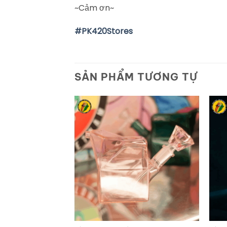
~Cảm ơn~
#
PK420Stores
SẢN PHẨM TƯƠNG TỰ