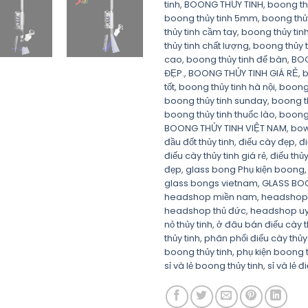
tinh
,
BOONG THỦY TINH
,
boong thủ
boong thủy tinh 5mm
,
boong thủ
thủy tinh cầm tay
,
boong thủy tin
thủy tinh chất lượng
,
boong thủy t
cao
,
boong thủy tinh để bàn
,
BOO
ĐẸP.
,
BOONG THỦY TINH GIÁ RẺ
,
b
tốt
,
boong thủy tinh hà nội
,
boong 
boong thủy tinh sunday
,
boong thu
boong thủy tinh thuốc lào
,
boong 
BOONG THỦY TINH VIỆT NAM
,
bow
đầu đốt thủy tinh
,
điếu cày đẹp
,
đi
điếu cày thủy tinh giá rẻ
,
điếu thủy
đẹp
,
glass bong Phụ kiện boong
glass bongs vietnam
,
GLASS BO
headshop miền nam
,
headshop
headshop thủ đức
,
headshop uy 
nỏ thủy tinh
,
ở đâu bán điếu cày t
thủy tinh
,
phân phối điếu cày thủy 
boong thủy tinh
,
phụ kiện boong
sỉ và lẻ boong thủy tinh
,
sỉ và lẻ đ