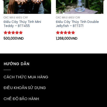
CÁC MẪU ĐIẾU CÀY
CÁC MẪU ĐIẾU CÀY
Điếu Cày Thủy Tinh Mini
Điếu Cày Thủy Tinh Double
Teddy – BTT455
Jellyfish – BTT371
Được xếp
500,000
VND
Được xếp
1,268,000
VND
hạng
5
5
hạng
5
5
sao
sao
HƯỚNG DẪN
CÁCH THỨC MUA HÀNG
ĐIỀU KHOẢN SỬ DỤNG
CHẾ ĐỘ BẢO HÀNH