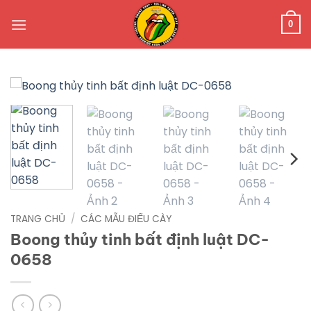
Bỏ
qua
0
nội
dung
TRANG CHỦ
/
CÁC MẪU ĐIẾU CÀY
Boong thủy tinh bất định luật DC-
0658