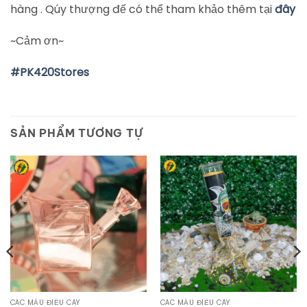
hàng . Qúy thượng đế có thể tham khảo thêm tại
đây
~Cảm ơn~
#
PK420Stores
SẢN PHẨM TƯƠNG TỰ
CÁC MẪU ĐIẾU CÀY
CÁC MẪU ĐIẾU CÀY