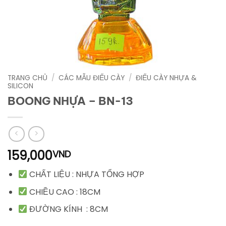
TRANG CHỦ
/
CÁC MẪU ĐIẾU CÀY
/
ĐIẾU CÀY NHỰA &
SILICON
BOONG NHỰA – BN-13
159,000
VND
CHẤT LIỆU : NHỰA TỔNG HỢP
CHIỀU CAO : 18CM
ĐƯỜNG KÍNH : 8CM