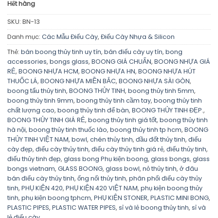
Hết hàng
SKU:
BN-13
Danh mục:
Các Mẫu Điếu Cày
,
Điếu Cày Nhựa & Silicon
Thẻ:
bán boong thủy tinh uy tín
,
bán điếu cày uy tín
,
bong
accessories
,
bongs glass
,
BOONG GIÁ CHUẨN
,
BOONG NHỰA GIÁ
RẺ
,
BOONG NHỰA HCM
,
BOONG NHỰA HN
,
BOONG NHỰA HÚT
THUỐC LÁ
,
BOONG NHỰA MIỀN BẮC
,
BOONG NHỰA SÀI GÒN
,
boong tẩu thủy tinh
,
BOONG THỦY TINH
,
boong thủy tinh 5mm
,
boong thủy tinh 9mm
,
boong thủy tinh cầm tay
,
boong thủy tinh
chất lượng cao
,
boong thủy tinh để bàn
,
BOONG THỦY TINH ĐẸP.
,
BOONG THỦY TINH GIÁ RẺ
,
boong thủy tinh giá tốt
,
boong thủy tinh
hà nội
,
boong thủy tinh thuốc lào
,
boong thủy tinh tp hcm
,
BOONG
THỦY TINH VIỆT NAM
,
bowl
,
chén thủy tinh
,
đầu đốt thủy tinh
,
điếu
cày đẹp
,
điếu cày thủy tinh
,
điếu cày thủy tinh giá rẻ
,
điếu thủy tinh
,
điếu thủy tinh đẹp
,
glass bong Phụ kiện boong
,
glass bongs
,
glass
bongs vietnam
,
GLASS BOONG
,
glass bowl
,
nỏ thủy tinh
,
ở đâu
bán điếu cày thủy tinh
,
ống nối thủy tinh
,
phân phối điếu cày thủy
tinh
,
PHỤ KIỆN 420
,
PHỤ KIỆN 420 VIỆT NAM
,
phụ kiện boong thủy
tinh
,
phụ kiện boong tphcm
,
PHỤ KIỆN STONER
,
PLASTIC MINI BONG
,
PLASTIC PIPES
,
PLASTIC WATER PIPES
,
sỉ và lẻ boong thủy tinh
,
sỉ và
lẻ điếu cày